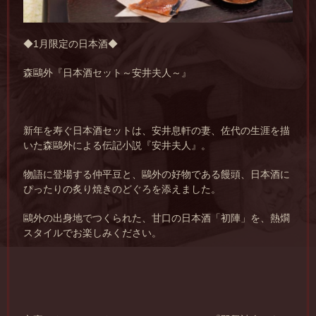
◆1月限定の日本酒◆
森鷗外『日本酒セット～安井夫人～』
新年を寿ぐ日本酒セットは、安井息軒の妻、佐代の生涯を描
いた森鷗外による伝記小説『安井夫人』。
物語に登場する仲平豆と、鷗外の好物である饅頭、日本酒に
ぴったりの炙り焼きのどぐろを添えました。
鷗外の出身地でつくられた、甘口の日本酒「初陣」を、熱燗
スタイルでお楽しみください。