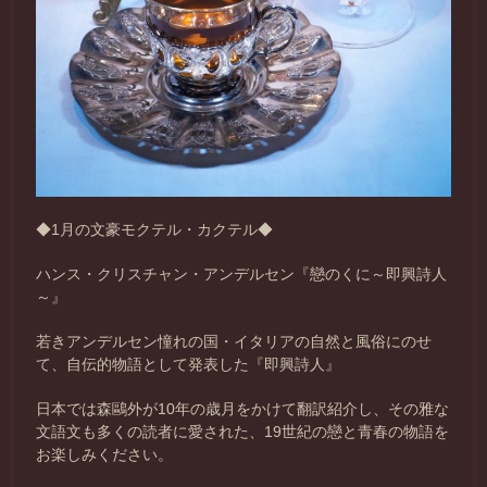
◆1月の文豪モクテル・カクテル◆
ハンス・クリスチャン・アンデルセン『戀のくに～即興詩人
～』
若きアンデルセン憧れの国・イタリアの自然と風俗にのせ
て、自伝的物語として発表した『即興詩人』
日本では森鷗外が10年の歳月をかけて翻訳紹介し、その雅な
文語文も多くの読者に愛された、19世紀の戀と青春の物語を
お楽しみください。