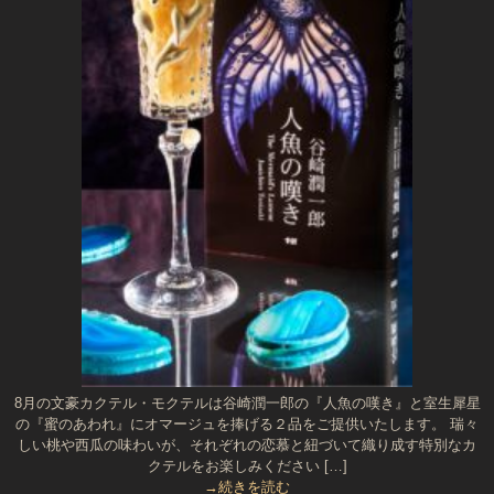
8月の文豪カクテル・モクテルは谷崎潤一郎の『人魚の嘆き』と室生犀星
の『蜜のあわれ』にオマージュを捧げる２品をご提供いたします。 瑞々
しい桃や西瓜の味わいが、それぞれの恋慕と紐づいて織り成す特別なカ
クテルをお楽しみください […]
→続きを読む