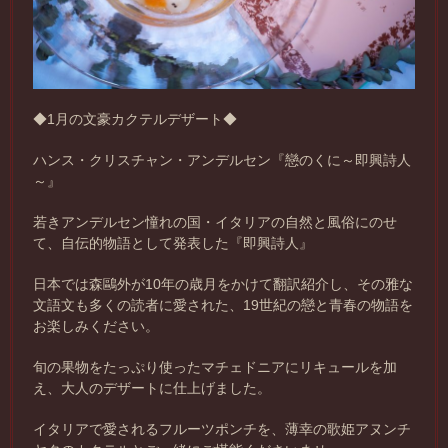
◆1月の文豪カクテルデザート◆
ハンス・クリスチャン・アンデルセン『戀のくに～即興詩人
～』
若きアンデルセン憧れの国・イタリアの自然と風俗にのせ
て、自伝的物語として発表した『即興詩人』
日本では森鷗外が10年の歳月をかけて翻訳紹介し、その雅な
文語文も多くの読者に愛された、19世紀の戀と青春の物語を
お楽しみください。
旬の果物をたっぷり使ったマチェドニアにリキュールを加
え、大人のデザートに仕上げました。
イタリアで愛されるフルーツポンチを、薄幸の歌姫アヌンチ