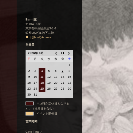
Bar十誡
〒104-0061
東京都中央区銀座5-1-8
銀座MSビル地下二階
十誡へのAccess
営業日
2026年 8月
日
月
火
水
木
金
土
1
2
3
4
5
6
7
8
9
10
11
12
13
14
15
16
17
18
19
20
21
22
23
24
25
26
27
28
29
30
31
※火曜が定休日となりま
す。（祝祭日を含む）
イベント開催日
営業時間
Cafe Time／