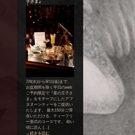
子さま』
7/8(水)から9/11(金)まで、
お盆期間を除く平日のweb
ご予約限定で『星の王子さ
ま』をモチーフにしたアフ
タヌーンティーをご提供い
たします。 最大150分ご滞
在いただける、ティーフリ
ー形式のコースです。 幼い
頃に読ん […]
→続きを読む