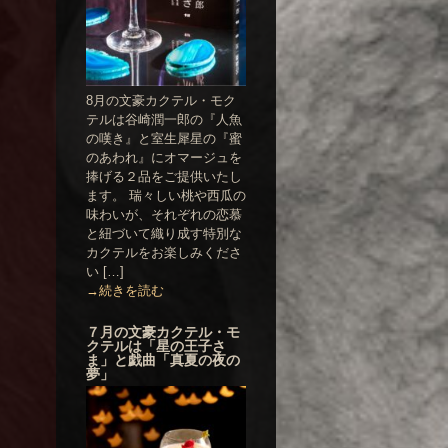
8月の文豪カクテル・モク
テルは谷崎潤一郎の『人魚
の嘆き』と室生犀星の『蜜
のあわれ』にオマージュを
捧げる２品をご提供いたし
ます。 瑞々しい桃や西瓜の
味わいが、それぞれの恋慕
と紐づいて織り成す特別な
カクテルをお楽しみくださ
い […]
→続きを読む
７月の文豪カクテル・モ
クテルは「星の王子さ
ま」と戯曲「真夏の夜の
夢」