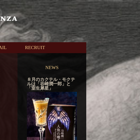
AIL
RECRUIT
NEWS
８月のカクテル・モクテ
ルは「谷崎潤一郎」と
「室生犀星」