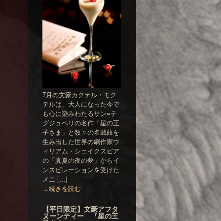
7月の文豪カクテル・モク
テルは、大人になった今で
も心に染みわたるサン=テ
グジュペリの名作「星の王
子さま」と数々の名戯曲を
生み出した世界の劇作家ウ
ィリアム・シェイクスピア
の「真夏の夜の夢」からイ
ンスピレーションを受けた
メニ […]
→続きを読む
【平日限定】文豪アフタ
ヌーンティー 『星の王