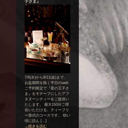
子さま』
7/8(水)から9/11(金)まで、
お盆期間を除く平日のweb
ご予約限定で『星の王子さ
ま』をモチーフにしたアフ
タヌーンティーをご提供い
たします。 最大150分ご滞
在いただける、ティーフリ
ー形式のコースです。 幼い
頃に読ん […]
→続きを読む