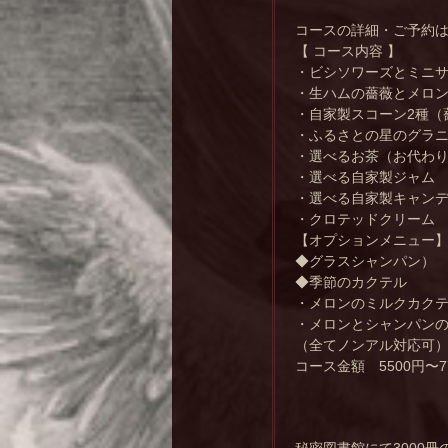
コースの詳細・ご予約
【 コース内容 】
・ビシソワーズとミニ
・生ハムの薔薇とメロ
・自家製スコーン2種（
・ふるさとの星のグラ
・選べるお茶（お代わ
・選べる自家製ジャム
・選べる自家製キャン
・クロテッドクリーム
【オプションメニュー
◆グラスシャンパン）
◆季節のカクテル
・メロンのミルクカク
・メロンとシャンパン
（全てノンアル対応可
コース金額 5500円〜
秘密図書館にて3000