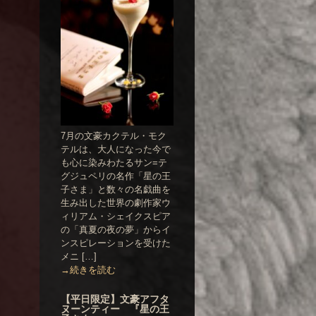
7月の文豪カクテル・モク
テルは、大人になった今で
も心に染みわたるサン=テ
グジュペリの名作「星の王
子さま」と数々の名戯曲を
生み出した世界の劇作家ウ
ィリアム・シェイクスピア
の「真夏の夜の夢」からイ
ンスピレーションを受けた
メニ […]
→続きを読む
【平日限定】文豪アフタ
ヌーンティー 『星の王