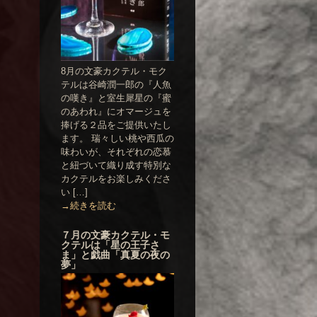
8月の文豪カクテル・モク
テルは谷崎潤一郎の『人魚
の嘆き』と室生犀星の『蜜
のあわれ』にオマージュを
捧げる２品をご提供いたし
ます。 瑞々しい桃や西瓜の
味わいが、それぞれの恋慕
と紐づいて織り成す特別な
カクテルをお楽しみくださ
い […]
→続きを読む
７月の文豪カクテル・モ
クテルは「星の王子さ
ま」と戯曲「真夏の夜の
夢」