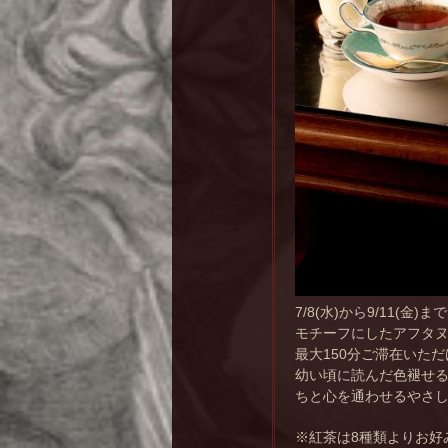
7/8(水)から9/11
モチーフにしたアフタ
最大150分ご滞在いた
幼い頃に読んだ色褪せる
ちと心を通わせるやさ
※紅茶は8種類よりお好