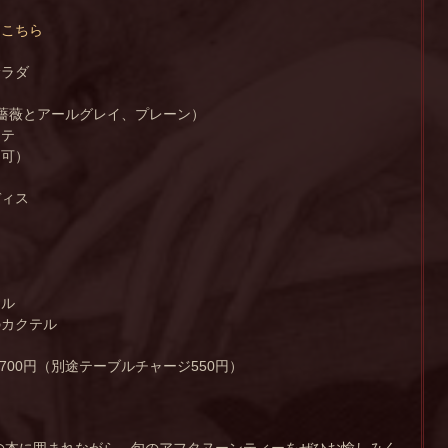
は
こちら
サラダ
ン
薔薇とアールグレイ、プレーン）
ニテ
り可）
ディス
】
テル
のカクテル
）
7700円（別途テーブルチャージ550円）
冊の本に囲まれながら、旬のアフタヌーンティーをぜひお愉しみく