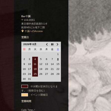
Bar十誡
〒104-0061
東京都中央区銀座5-1-8
銀座MSビル地下二階
十誡へのAccess
営業日
2026年 8月
日
月
火
水
木
金
土
1
2
3
4
5
6
7
8
9
10
11
12
13
14
15
16
17
18
19
20
21
22
23
24
25
26
27
28
29
30
31
※火曜が定休日となりま
す。（祝祭日を含む）
イベント開催日
営業時間
Cafe Time／