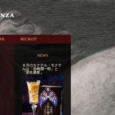
AIL
RECRUIT
NEWS
８月のカクテル・モクテ
ルは「谷崎潤一郎」と
「室生犀星」