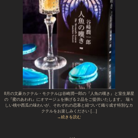
8月の文豪カクテル・モクテルは谷崎潤一郎の『人魚の嘆き』と室生犀星
の『蜜のあわれ』にオマージュを捧げる２品をご提供いたします。 瑞々
しい桃や西瓜の味わいが、それぞれの恋慕と紐づいて織り成す特別なカ
クテルをお楽しみください […]
→続きを読む