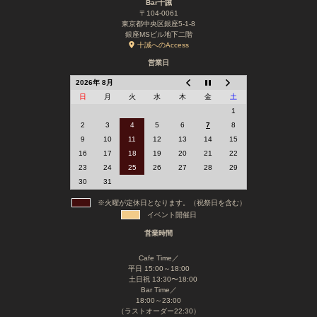
Bar十誡
〒104-0061
東京都中央区銀座5-1-8
銀座MSビル地下二階
十誡へのAccess
営業日
2026年 8月
日
月
火
水
木
金
土
1
2
3
4
5
6
7
8
9
10
11
12
13
14
15
16
17
18
19
20
21
22
23
24
25
26
27
28
29
30
31
※火曜が定休日となります。（祝祭日を含む）
イベント開催日
営業時間
Cafe Time／
平日 15:00～18:00
土日祝 13:30〜18:00
Bar Time／
18:00～23:00
（ラストオーダー22:30）