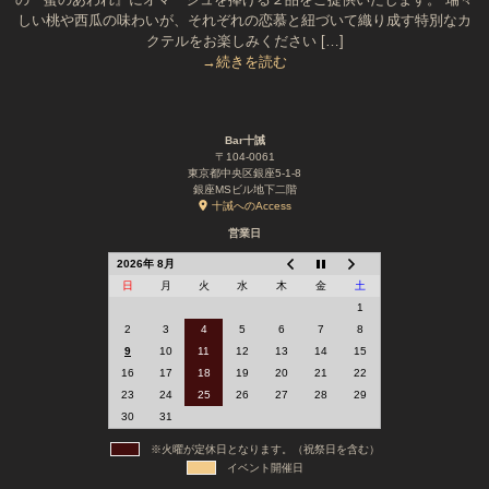
しい桃や西瓜の味わいが、それぞれの恋慕と紐づいて織り成す特別なカ
クテルをお楽しみください […]
→続きを読む
Bar十誡
〒104-0061
東京都中央区銀座5-1-8
銀座MSビル地下二階
十誡へのAccess
営業日
2026年 8月
日
月
火
水
木
金
土
1
2
3
4
5
6
7
8
9
10
11
12
13
14
15
16
17
18
19
20
21
22
23
24
25
26
27
28
29
30
31
※火曜が定休日となります。（祝祭日を含む）
イベント開催日