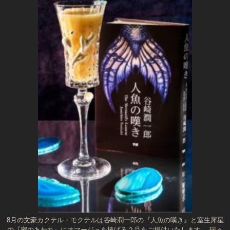
8月の文豪カクテル・モクテルは谷崎潤一郎の『人魚の嘆き』と室生犀星
の『蜜のあわれ』にオマージュを捧げる２品をご提供いたします。 瑞々