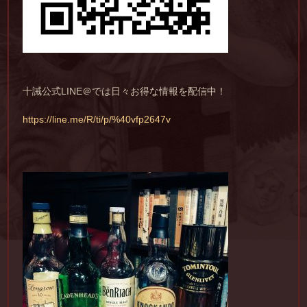
十誡公式LINE＠では日々お得な情報を配信中！
https://line.me/R/ti/p/%40vfp2647v