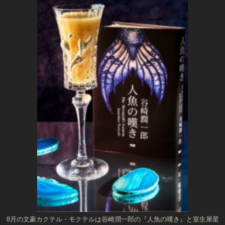
8月の文豪カクテル・モクテルは谷崎潤一郎の『人魚の嘆き』と室生犀星