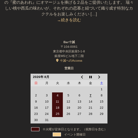
の『蜜のあわれ』にオマージュを捧げる２品をご提供いたします。 瑞々
しい桃や西瓜の味わいが、それぞれの恋慕と紐づいて織り成す特別なカ
クテルをお楽しみください […]
→続きを読む
Bar十誡
〒104-0061
東京都中央区銀座5-1-8
銀座MSビル地下二階
十誡へのAccess
営業日
2026年 8月
日
月
火
水
木
金
土
1
2
3
4
5
6
7
8
9
10
11
12
13
14
15
16
17
18
19
20
21
22
23
24
25
26
27
28
29
30
31
※火曜が定休日となります。（祝祭日を含む）
イベント開催日