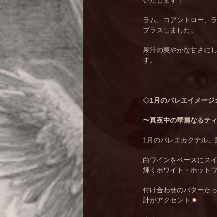
いたします！
ラム、コアントロー、
プラスしました。
果汁の爽やかな甘さに
す。
◇1月のバレエイメージ
〜真夜中の華麗なるテ
1月のバレエカクテル、
白ワインをベースにス
輝くホワイト・ホット
付け合わせのバターた
計がアクセント