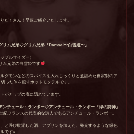
盛りだくさん！早速ご紹介いたします。
グリム兄弟◇
グリム兄弟『Damsel〜白雪姫〜』
アップルサイダー）
リム兄弟の白雪姫です
カルダモンなどのスパイスを入れじっくりと煮詰めた自家製のア
え切った体を癒すホットモクテルです。
ートがカップの底に隠れています。
アンチュール・ランボー◇
アンチュール・ランボー『緑の詩神』
9世紀フランスの代表的な詩人であるアンチュール・ランボー。
気」と呼び耽溺した酒、アブサンを加えた、発光するような緑色
です⭐︎