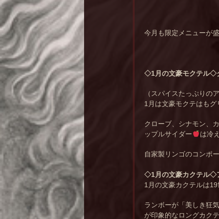
今月も限定メニューが
◇1月の文豪モクテル◇
（スパイスたっぷりの
1月は文豪モクテはもグ
クローブ、シナモン、
ップルサイダー
は冷
自家製リンゴのコンポ
◇1月の文豪カクテル◇
1月の文豪カクテルは1
ランボーが「美しき狂
が印象的なロングカクテル