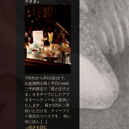
子さま』
7/8(水)から9/11(金)まで、
お盆期間を除く平日のweb
ご予約限定で『星の王子さ
ま』をモチーフにしたアフ
タヌーンティーをご提供い
たします。 最大150分ご滞
在いただける、ティーフリ
ー形式のコースです。 幼い
頃に読ん […]
→続きを読む