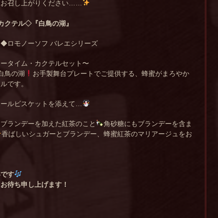
にお召し上がりください……
カクテル◇
『白鳥の湖』
◆ロモノーソフ バレエシリーズ
ィータイム・カクテルセット〜
白鳥の湖
お手製舞台プレートでご提供する、蜂蜜がまろやか
ヤルです。
ボールビスケットを添えて…
はブランデーを加えた紅茶のこと
角砂糖にもブランデーを含ま
香ばしいシュガーとブランデー、蜂蜜紅茶のマリアージュをお
いです
りお待ち申し上げます！