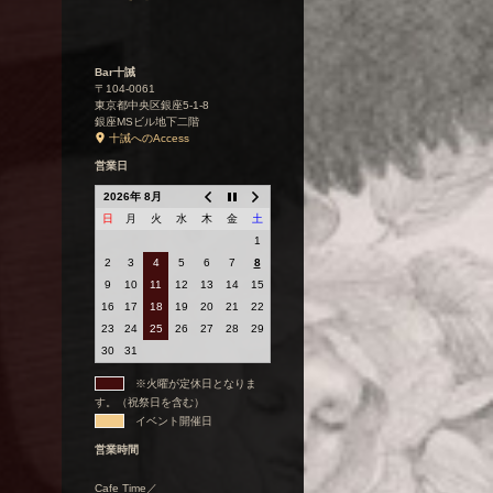
Bar十誡
〒104-0061
東京都中央区銀座5-1-8
銀座MSビル地下二階
十誡へのAccess
営業日
2026年 8月
日
月
火
水
木
金
土
1
2
3
4
5
6
7
8
9
10
11
12
13
14
15
16
17
18
19
20
21
22
23
24
25
26
27
28
29
30
31
※火曜が定休日となりま
す。（祝祭日を含む）
イベント開催日
営業時間
Cafe Time／