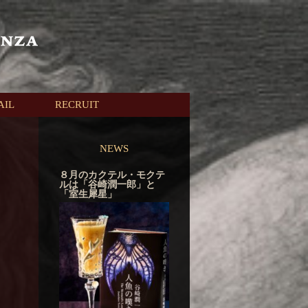
AIL
RECRUIT
NEWS
８月のカクテル・モクテ
ルは「谷崎潤一郎」と
「室生犀星」