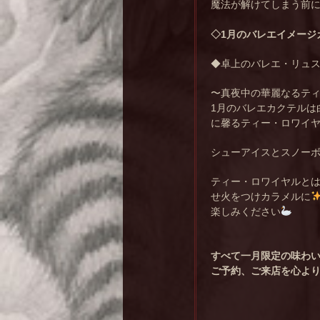
魔法が解けてしまう前
◇1月のバレエイメージ
◆卓上のバレエ・リュス
〜真夜中の華麗なるテ
1月のバレエカクテルは
に馨るティー・ロワイ
シューアイスとスノー
ティー・ロワイヤルと
せ火をつけカラメルに
楽しみください
すべて一月限定の味わ
ご予約、ご来店を心よ