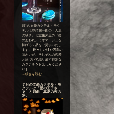
8月の文豪カクテル・モク
テルは谷崎潤一郎の『人魚
の嘆き』と室生犀星の『蜜
のあわれ』にオマージュを
捧げる２品をご提供いたし
ます。 瑞々しい桃や西瓜の
味わいが、それぞれの恋慕
と紐づいて織り成す特別な
カクテルをお楽しみくださ
い […]
→続きを読む
７月の文豪カクテル・モ
クテルは「星の王子さ
ま」と戯曲「真夏の夜の
夢」