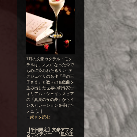
7月の文豪カクテル・モク
テルは、大人になった今で
も心に染みわたるサン=テ
グジュペリの名作「星の王
子さま」と数々の名戯曲を
生み出した世界の劇作家ウ
ィリアム・シェイクスピア
の「真夏の夜の夢」からイ
ンスピレーションを受けた
メニ […]
→続きを読む
【平日限定】文豪アフタ
ヌーンティー 『星の王