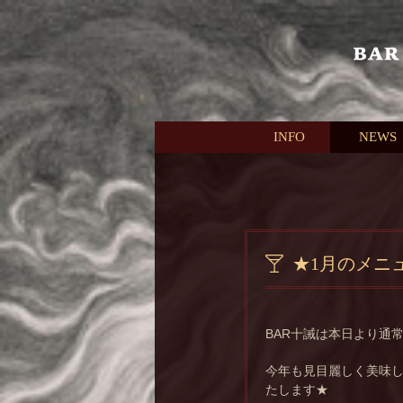
本文へスキップ
INFO
NEWS
★1月のメニ
BAR十誡は本日より通
今年も見目麗しく美味
たします★