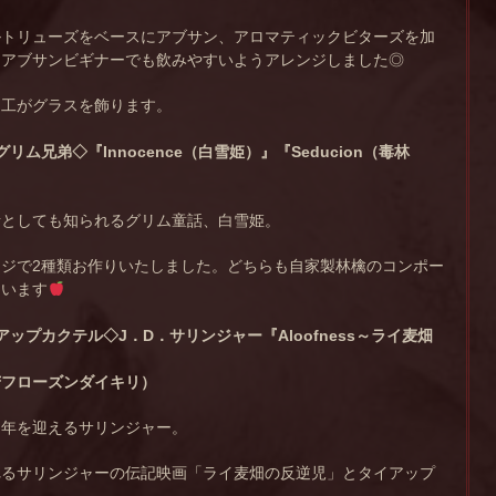
ルトリューズをベースにアブサン、アロマティックビターズを加
。アブサンビギナーでも飲みやすいようアレンジしました◎
細工がグラスを飾ります。
グリム兄弟◇
『Innocence（白雪姫）』『Seducion（毒林
話としても知られるグリム童話、白雪姫。
ジで2種類お作りいたしました。どちらも自家製林檎のコンポー
ています
アップカクテル◇J．D．サリンジャー
『Aloofness～ライ麦畑
苦フローズンダイキリ）
0周年を迎えるサリンジャー。
れるサリンジャーの伝記映画「ライ麦畑の反逆児」とタイアップ