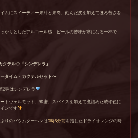
ライムにスイーティー果汁と果肉、刻んだ皮を加えてほろ苦さを
しっかりとしたアルコール感、ピールの苦味が癖になる一杯で
カクテル◇
『シンデレラ』
ィータイム・カクテルセット〜
第2弾はシンデレラ
イートヴェルモット、蜂蜜、スパイスを加えて煮詰めた琥珀色に
ワインです
っぷりのバウムクーヘンは
0時5分前
を指したドライオレンジの時