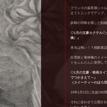
フランスの薬草酒シャ
えてトニックでアップ
妖精の羽根を模した飴
◇1月の文豪カクテル◇
檎）』
本当は怖い！？残酷童
白雪姫と毒林檎のイメー
トをふんだんに使用し
◇1月の文豪・映画タイ
でつかまえて～』
（スイーティーのほろ
19年1月1日に生誕10
それに合わせて公開さ