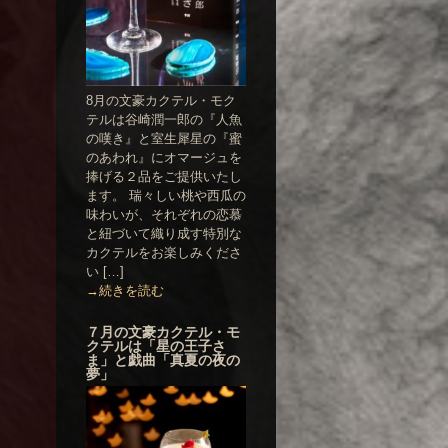
8月の文豪カクテル・モク
テルは谷崎潤一郎の『人魚
の嘆き』と室生犀星の『蜜
のあわれ』にオマージュを
捧げる２品をご提供いたし
ます。 瑞々しい桃や西瓜の
味わいが、それぞれの恋慕
と紐づいて織り成す特別な
カクテルをお楽しみくださ
い […]
→続きを読む
７月の文豪カクテル・モ
クテルは「星の王子さ
ま」と戯曲「真夏の夜の
夢」