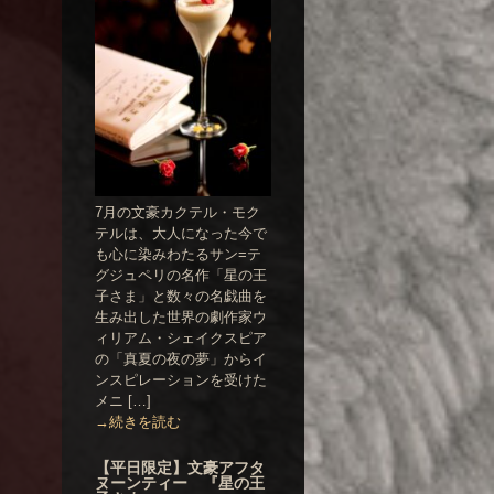
7月の文豪カクテル・モク
テルは、大人になった今で
も心に染みわたるサン=テ
グジュペリの名作「星の王
子さま」と数々の名戯曲を
生み出した世界の劇作家ウ
ィリアム・シェイクスピア
の「真夏の夜の夢」からイ
ンスピレーションを受けた
メニ […]
→続きを読む
【平日限定】文豪アフタ
ヌーンティー 『星の王