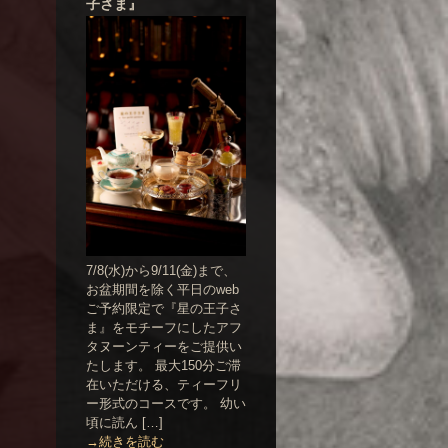
子さま』
7/8(水)から9/11(金)まで、
お盆期間を除く平日のweb
ご予約限定で『星の王子さ
ま』をモチーフにしたアフ
タヌーンティーをご提供い
たします。 最大150分ご滞
在いただける、ティーフリ
ー形式のコースです。 幼い
頃に読ん […]
→続きを読む