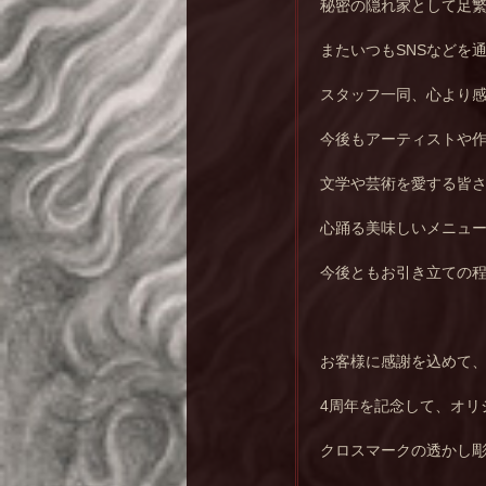
秘密の隠れ家として足
またいつもSNSなどを
スタッフ一同、心より
今後もアーティストや
文学や芸術を愛する皆
心踊る美味しいメニュ
今後ともお引き立ての
お客様に感謝を込めて
4周年を記念して、オリ
クロスマークの透かし