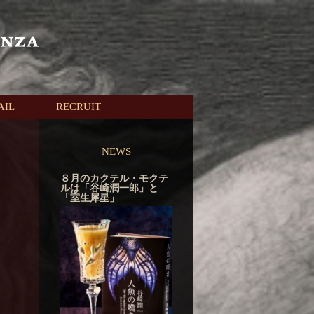
AIL
RECRUIT
NEWS
８月のカクテル・モクテ
ルは「谷崎潤一郎」と
「室生犀星」