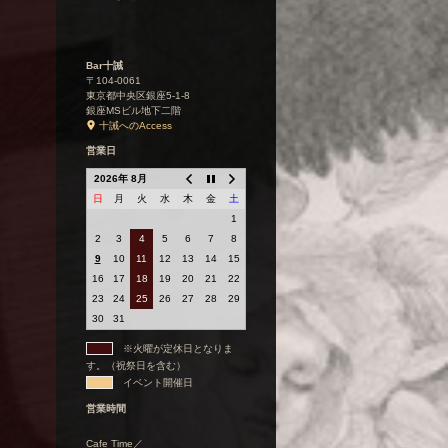
Bar十誡
〒104-0061
東京都中央区銀座5-1-8
銀座MSビル地下二階
十誡へのAccess
営業日
2026年 8月
日
月
火
水
木
金
土
1
2
3
4
5
6
7
8
9
10
11
12
13
14
15
16
17
18
19
20
21
22
23
24
25
26
27
28
29
30
31
※火曜が定休日となりま
す。（祝祭日を含む）
イベント開催日
営業時間
Cafe Time／