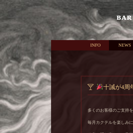
本文へスキップ
INFO
NEWS
十誡が4周
多くのお客様のご支持を
毎月カクテルを楽しみ