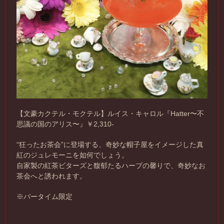
【文豪カクテル・モクテル】ルイス・キャロル『Hatter〜不
思議の国のアリス〜』￥2,310-
“狂ったお茶会”に登場する、奇妙な帽子屋をイメージした真
紅のジュレモーニを如何でしょう。
自家製の紅茶ビターズと馥郁たるハーブの馨りで、奇妙なお
茶会へと誘われます。
※バータイム限定