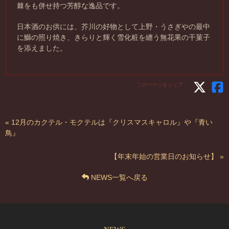
棘をも併せ持つ芳醇な逸品です。
日本酒のお供には、芥川の好物として上野・うさぎやの最中
に鰤の照り焼き、きらりと輝く雪化粧を纏う無花果の干菓子
を添えました。
このページをシェア：
« 12月のカクテル・モクテルは『クリスマスキャロル』や『青い
鳥』
【年末年始の営業日のお知らせ】 »
NEWS一覧へ戻る