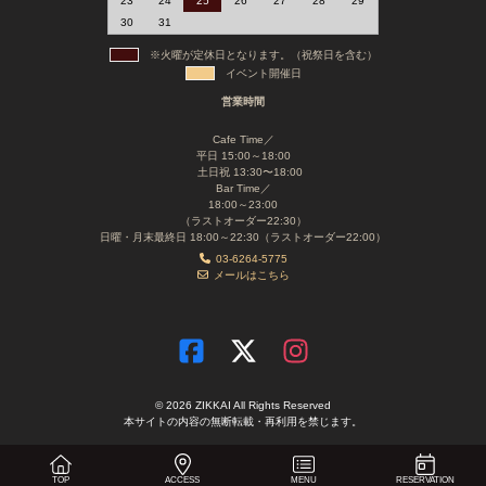
23
24
25
26
27
28
29
30
31
※火曜が定休日となります。（祝祭日を含む）
イベント開催日
営業時間
Cafe Time／
平日 15:00～18:00
土日祝 13:30〜18:00
Bar Time／
18:00～23:00
（ラストオーダー22:30）
日曜・月末最終日 18:00～22:30（ラストオーダー22:00）
03-6264-5775
メールはこちら
© 2026 ZIKKAI All Rights Reserved
本サイトの内容の無断転載・再利用を禁じます。
TOP
ACCESS
MENU
RESERVATION