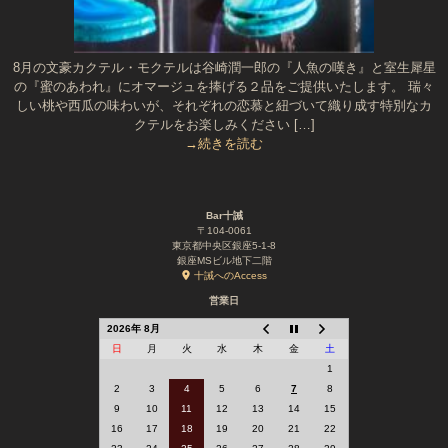
8月の文豪カクテル・モクテルは谷崎潤一郎の『人魚の嘆き』と室生犀星
の『蜜のあわれ』にオマージュを捧げる２品をご提供いたします。 瑞々
しい桃や西瓜の味わいが、それぞれの恋慕と紐づいて織り成す特別なカ
クテルをお楽しみください […]
→続きを読む
Bar十誡
〒104-0061
東京都中央区銀座5-1-8
銀座MSビル地下二階
十誡へのAccess
営業日
2026年 8月
日
月
火
水
木
金
土
1
2
3
4
5
6
7
8
9
10
11
12
13
14
15
16
17
18
19
20
21
22