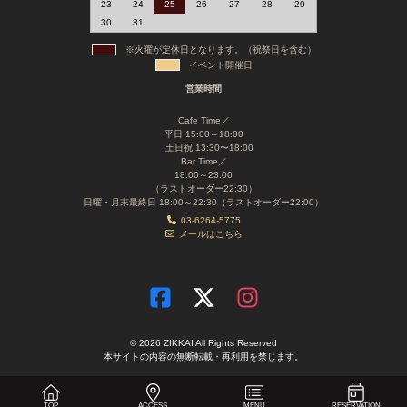
23
24
25
26
27
28
29
30
31
※火曜が定休日となります。（祝祭日を含む）
イベント開催日
営業時間
Cafe Time／
平日 15:00～18:00
土日祝 13:30〜18:00
Bar Time／
18:00～23:00
（ラストオーダー22:30）
日曜・月末最終日 18:00～22:30（ラストオーダー22:00）
03-6264-5775
メールはこちら
© 2026 ZIKKAI All Rights Reserved
本サイトの内容の無断転載・再利用を禁じます。
TOP
ACCESS
MENU
RESERVATION