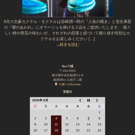
8月の文豪カクテル・モクテルは谷崎潤一郎の『人魚の嘆き』と室生犀星
の『蜜のあわれ』にオマージュを捧げる２品をご提供いたします。 瑞々
しい桃や西瓜の味わいが、それぞれの恋慕と紐づいて織り成す特別なカ
クテルをお楽しみください […]
→続きを読む
Bar十誡
〒104-0061
東京都中央区銀座5-1-8
銀座MSビル地下二階
十誡へのAccess
営業日
2026年 8月
日
月
火
水
木
金
土
1
2
3
4
5
6
7
8
9
10
11
12
13
14
15
16
17
18
19
20
21
22