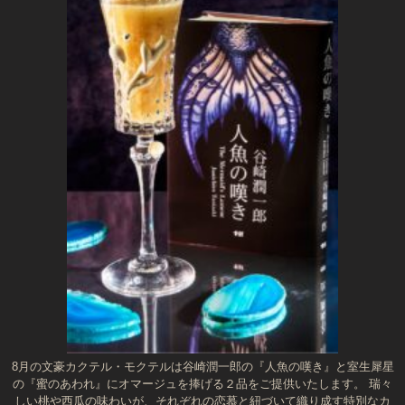
8月の文豪カクテル・モクテルは谷崎潤一郎の『人魚の嘆き』と室生犀星
の『蜜のあわれ』にオマージュを捧げる２品をご提供いたします。 瑞々
しい桃や西瓜の味わいが、それぞれの恋慕と紐づいて織り成す特別なカ