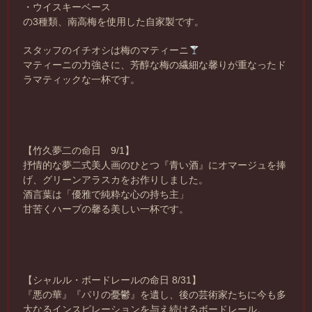
・ウイスキーベース
の3種類、南高梅を使用した自家製です。
スタッフのイチオシは梅のマティーニ
マティーニの力強さに、芳醇な梅の繊細な馨りが重なったド
ラマティックな一杯です。
【竹久夢二の命日 9/1】
抒情的な夢二式美人画のひとつ『青い酒』にオマージュを捧
げ、グリーンアラスカをお作りしました。
酒言葉は「優雅で純粋な心の持ち主」
甘苦くハーブの馨る美しい一杯です。
【シャルル・ボードレールの命日 8/31】
『悪の華』『パリの憂鬱』を遺し、後の芸術家たちに今も多
大なるインスピレーションを与え続けるボードレール。