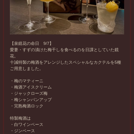
【泉鏡花の命日 9/7】
愛妻・すずの漬けた梅干しを食べるのを日課としていた鏡
花。
十誡特製の梅酒をアレンジしたスペシャルなカクテルを5種
ご用意しました。
・梅のマティーニ
・梅酒アイスクリーム
・ジャックローズ梅
・梅シャンパンアップ
・完熟梅酒ロック
特製梅酒は
・白ワインベース
・ジンベース