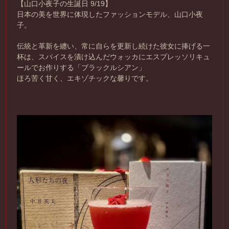
【山口小夜子の生誕日 9/19】
日本の美を世界に体現したファッションモデル、山口小夜
子。
伝統と革新を纏い、常に自らを更新し続けた彼女に捧げる一
杯は、スパイスを漬け込んだウォッカにエスプレッソリキュ
ールでお作りする「ブラックルシアン」
ほろ苦く甘く、エキゾチックな馨りです。