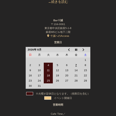
→続きを読む
Bar十誡
〒104-0061
東京都中央区銀座5-1-8
銀座MSビル地下二階
十誡へのAccess
営業日
2026年 8月
日
月
火
水
木
金
土
1
2
3
4
5
6
7
8
9
10
11
12
13
14
15
16
17
18
19
20
21
22
23
24
25
26
27
28
29
30
31
※火曜が定休日となります。（祝祭日を含む）
イベント開催日
営業時間
Cafe Time／