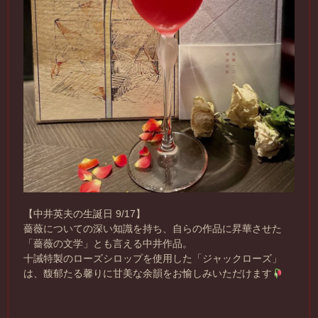
【中井英夫の生誕日 9/17】
薔薇についての深い知識を持ち、自らの作品に昇華させた
「薔薇の文学」とも言える中井作品。
十誡特製のローズシロップを使用した「ジャックローズ」
は、馥郁たる馨りに甘美な余韻をお愉しみいただけます