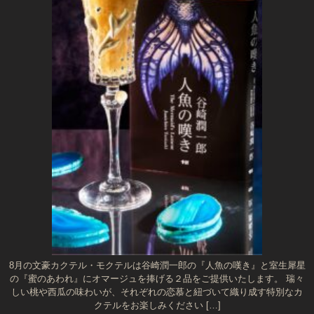
8月の文豪カクテル・モクテルは谷崎潤一郎の『人魚の嘆き』と室生犀星
の『蜜のあわれ』にオマージュを捧げる２品をご提供いたします。 瑞々
しい桃や西瓜の味わいが、それぞれの恋慕と紐づいて織り成す特別なカ
クテルをお楽しみください […]