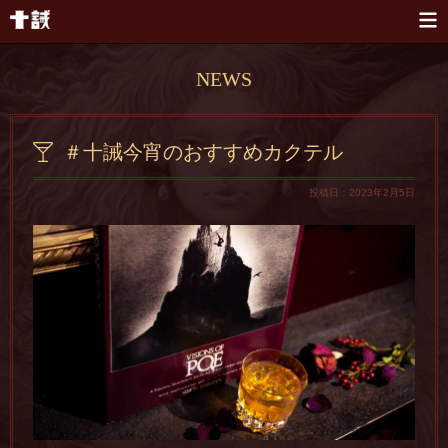
本文へスキップ
NEWS
＃十誡今宵のおすすめカクテル
投稿日：2023年2月5日