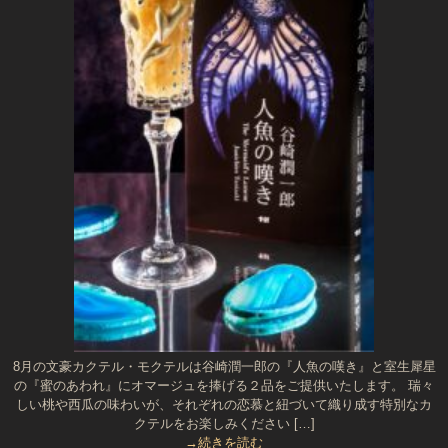
8月の文豪カクテル・モクテルは谷崎潤一郎の『人魚の嘆き』と室生犀星
の『蜜のあわれ』にオマージュを捧げる２品をご提供いたします。 瑞々
しい桃や西瓜の味わいが、それぞれの恋慕と紐づいて織り成す特別なカ
クテルをお楽しみください […]
→続きを読む