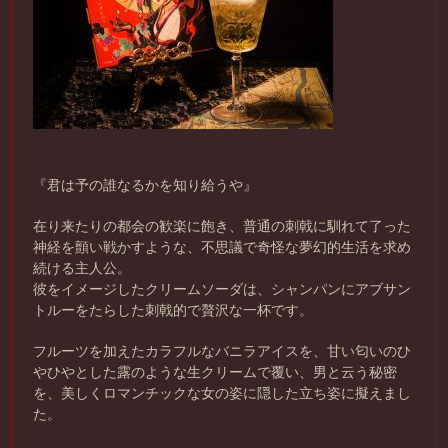
『君は予の誰なるかを知り給うや』
在り来たりの都会の歓楽に飽き、普通の刺戟に馴れて了った
神経を顫い戦かすような、不思議で奇怪な夢幻的生活を求め
続ける主人公。
彼をイメージしたクリームソーダは、シャンパンにアブサン
トルーをたらした刺戟的で贅沢な一杯です。
フルーツを加えたカラフルなバニラアイスを、甘い匂いのひ
やひやとした露のような生クリームで覆い、男と云う秘密
を、美しくロマンチックな女の姿に隠した立ち姿に擬えまし
た。