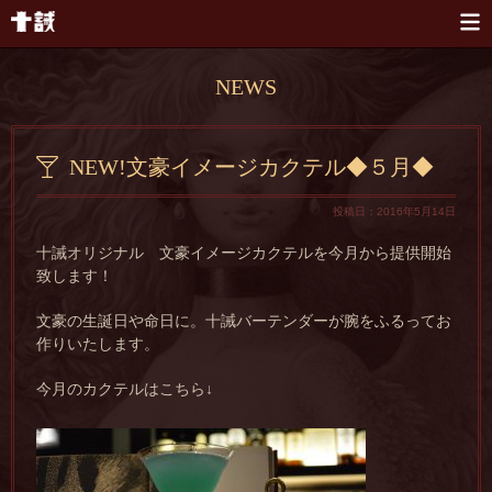
本文へスキップ
NEWS
NEW!文豪イメージカクテル◆５月◆
投稿日：2016年5月14日
十誡オリジナル 文豪イメージカクテルを今月から提供開始
致します！
文豪の生誕日や命日に。十誡バーテンダーが腕をふるってお
作りいたします。
今月のカクテルはこちら↓