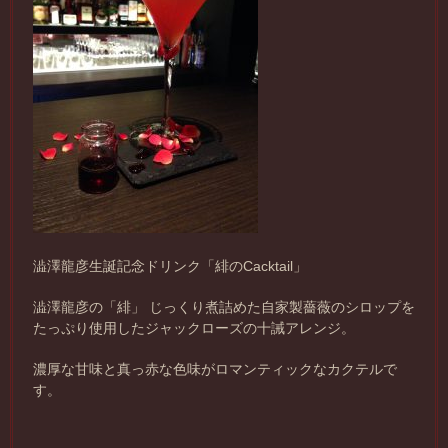
澁澤龍彦生誕記念ドリンク「緋のCacktail」
澁澤龍彦の「緋」 じっくり煮詰めた自家製薔薇のシロップを
たっぷり使用したジャックローズの十誡アレンジ。
濃厚な甘味と真っ赤な色味がロマンティックなカクテルで
す。