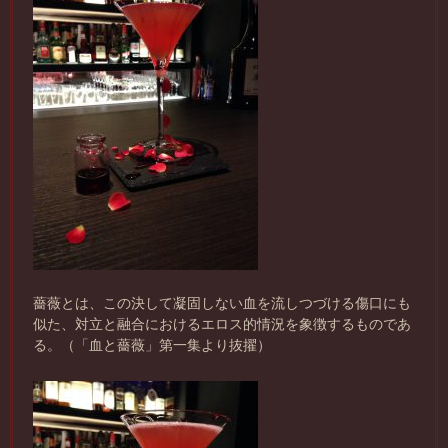
薔薇とは、この決して凝固しない血を流しつづける傷口にも
似た、対立と融合におけるエロス的情況を象徴するものであ
る。（「血と薔薇」第一集より抜擢）