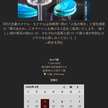
8月の文豪カクテル・モクテルは谷崎潤一郎の『人魚の嘆き』と室生犀星
の『蜜のあわれ』にオマージュを捧げる２品をご提供いたします。 瑞々
しい桃や西瓜の味わいが、それぞれの恋慕と紐づいて織り成す特別なカ
クテルをお楽しみください […]
→続きを読む
Bar十誡
〒104-0061
東京都中央区銀座5-1-8
銀座MSビル地下二階
十誡へのAccess
営業日
2026年 8月
日
月
火
水
木
金
土
1
2
3
4
5
6
7
8
9
10
11
12
13
14
15