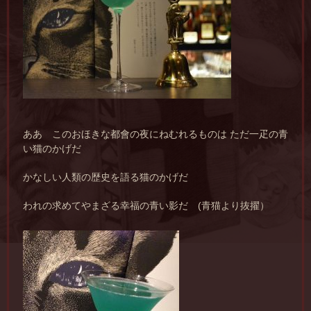
ああ このおほきな都會の夜にねむれるものは ただ一疋の青
い猫のかげだ
かなしい人類の歴史を語る猫のかげだ
われの求めてやまざる幸福の青い影だ (青猫より抜擢）