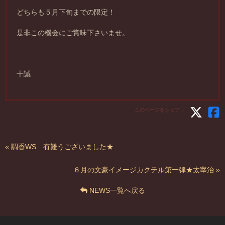
どちらも５月下旬までの限定！
是非この機会にご賞味下さいませ。
十誡
このページをシェア：
« 調香WS 有難うございました★
６月の文豪イメージカクテル第一弾★太宰治 »
NEWS一覧へ戻る