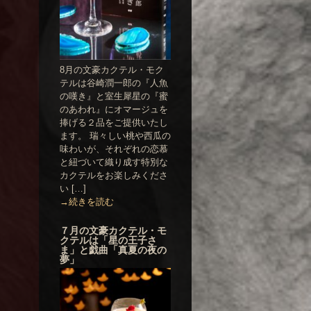
8月の文豪カクテル・モク
テルは谷崎潤一郎の『人魚
の嘆き』と室生犀星の『蜜
のあわれ』にオマージュを
捧げる２品をご提供いたし
ます。 瑞々しい桃や西瓜の
味わいが、それぞれの恋慕
と紐づいて織り成す特別な
カクテルをお楽しみくださ
い […]
→続きを読む
７月の文豪カクテル・モ
クテルは「星の王子さ
ま」と戯曲「真夏の夜の
夢」