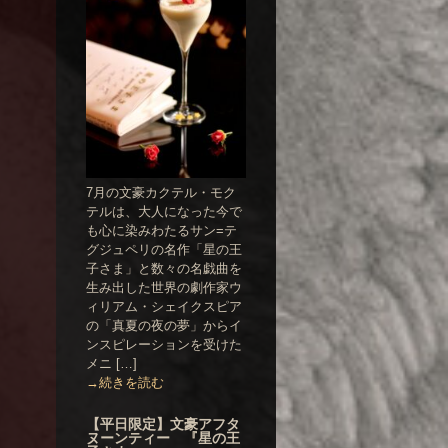
7月の文豪カクテル・モク
テルは、大人になった今で
も心に染みわたるサン=テ
グジュペリの名作「星の王
子さま」と数々の名戯曲を
生み出した世界の劇作家ウ
ィリアム・シェイクスピア
の「真夏の夜の夢」からイ
ンスピレーションを受けた
メニ […]
→続きを読む
【平日限定】文豪アフタ
ヌーンティー 『星の王