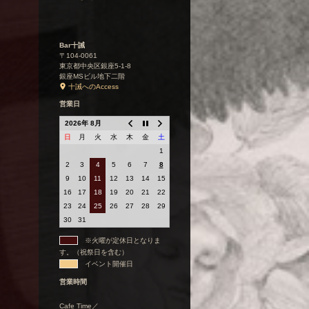
Bar十誡
〒104-0061
東京都中央区銀座5-1-8
銀座MSビル地下二階
十誡へのAccess
営業日
2026年 8月
日
月
火
水
木
金
土
1
2
3
4
5
6
7
8
9
10
11
12
13
14
15
16
17
18
19
20
21
22
23
24
25
26
27
28
29
30
31
※火曜が定休日となりま
す。（祝祭日を含む）
イベント開催日
営業時間
Cafe Time／