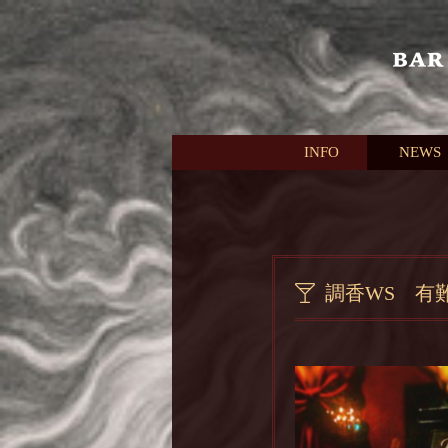
本文へスキップ
INFO
NEWS
調香WS 有