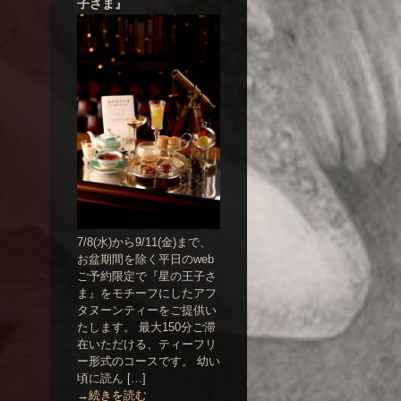
子さま』
7/8(水)から9/11(金)まで、
お盆期間を除く平日のweb
ご予約限定で『星の王子さ
ま』をモチーフにしたアフ
タヌーンティーをご提供い
たします。 最大150分ご滞
在いただける、ティーフリ
ー形式のコースです。 幼い
頃に読ん […]
→続きを読む