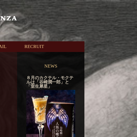
AIL
RECRUIT
NEWS
８月のカクテル・モクテ
ルは「谷崎潤一郎」と
「室生犀星」