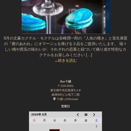
8月の文豪カクテル・モクテルは谷崎潤一郎の『人魚の嘆き』と室生犀星
の『蜜のあわれ』にオマージュを捧げる２品をご提供いたします。 瑞々
しい桃や西瓜の味わいが、それぞれの恋慕と紐づいて織り成す特別なカ
クテルをお楽しみください […]
→続きを読む
Bar十誡
〒104-0061
東京都中央区銀座5-1-8
銀座MSビル地下二階
十誡へのAccess
営業日
2026年 8月
日
月
火
水
木
金
土
1