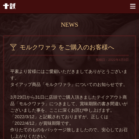
本文へスキップ
NEWS
モルクワァラ をご購入のお客様へ
投稿日：2022年4月3日
平素より皆様にはご愛顧いただきましてありがとうございま
す。
タイアップ商品「モルクワァラ」についてのお知らせです。
3月29日から31日に店頭でご購入頂きましたテイクアウト商
品「モルクワァラ」につきまして、賞味期限の書き間違いが
ございました事を、ここに深くお詫び申し上げます。
「2022/3/12」と記載されておりますが、正しくは
「2022/4/12」が賞味期限です。
作りたてのものをパッケージ致しましたので、安心してお召
し上がりください。