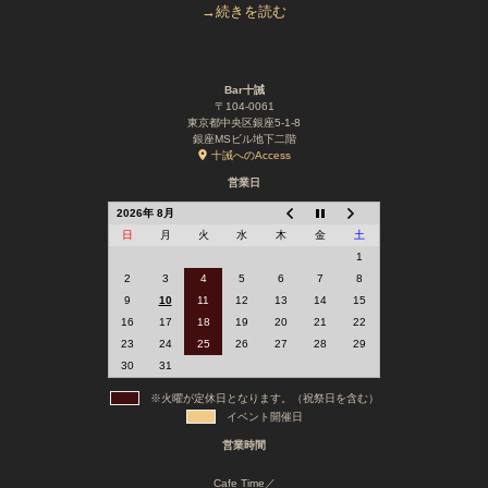
→続きを読む
Bar十誡
〒104-0061
東京都中央区銀座5-1-8
銀座MSビル地下二階
十誡へのAccess
営業日
2026年 8月
日
月
火
水
木
金
土
1
2
3
4
5
6
7
8
9
10
11
12
13
14
15
16
17
18
19
20
21
22
23
24
25
26
27
28
29
30
31
※火曜が定休日となります。（祝祭日を含む）
イベント開催日
営業時間
Cafe Time／