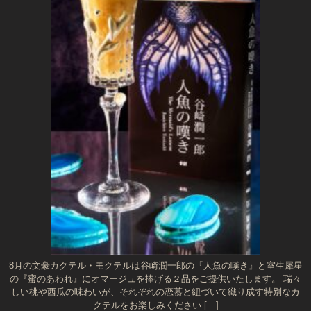
8月の文豪カクテル・モクテルは谷崎潤一郎の『人魚の嘆き』と室生犀星
の『蜜のあわれ』にオマージュを捧げる２品をご提供いたします。 瑞々
しい桃や西瓜の味わいが、それぞれの恋慕と紐づいて織り成す特別なカ
クテルをお楽しみください […]