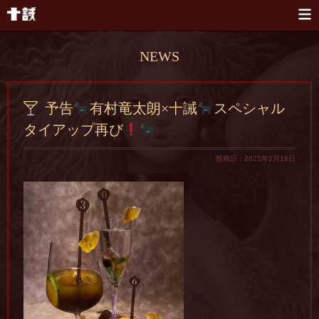
本文へスキップ
NEWS
予告
有村竜太朗×十誡
スペシャル
タイアップ再び
投稿日：2021年2月16日