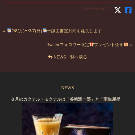
このページをシェア：
«
2/8(月)〜3/7(日)
十誡図書室月間を延長します
Twitterフォロワー限定
プレゼント企画
»
NEWS一覧へ戻る
NEWS
８月のカクテル・モクテルは「谷崎潤一郎」と「室生犀星」