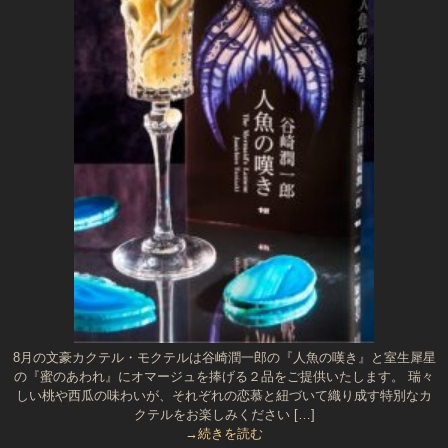
8月の文豪カクテル・モクテルは谷崎潤一郎の『人魚の嘆き』と室生犀星
の『蜜のあわれ』にオマージュを捧げる２品をご提供いたします。 瑞々
しい桃や西瓜の味わいが、それぞれの恋慕と紐づいて織り成す特別なカ
クテルをお楽しみください […]
→続きを読む