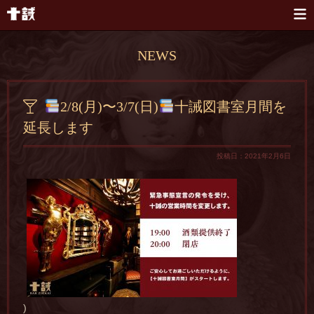
本文へスキップ
NEWS
2/8(月)〜3/7(日)
十誡図書室月間を
延長します
投稿日：2021年2月6日
)