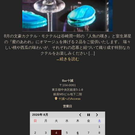
8月の文豪カクテル・モクテルは谷崎潤一郎の『人魚の嘆き』と室生犀星
の『蜜のあわれ』にオマージュを捧げる２品をご提供いたします。 瑞々
しい桃や西瓜の味わいが、それぞれの恋慕と紐づいて織り成す特別なカ
クテルをお楽しみください […]
→続きを読む
Bar十誡
〒104-0061
東京都中央区銀座5-1-8
銀座MSビル地下二階
十誡へのAccess
営業日
2026年 8月
日
月
火
水
木
金
土
1
2
3
4
5
6
7
8