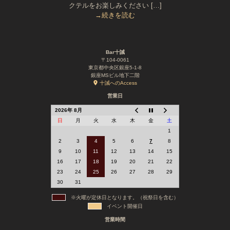
クテルをお楽しみください […]
→続きを読む
Bar十誡
〒104-0061
東京都中央区銀座5-1-8
銀座MSビル地下二階
十誡へのAccess
営業日
2026年 8月
日
月
火
水
木
金
土
1
2
3
4
5
6
7
8
9
10
11
12
13
14
15
16
17
18
19
20
21
22
23
24
25
26
27
28
29
30
31
※火曜が定休日となります。（祝祭日を含む）
イベント開催日
営業時間