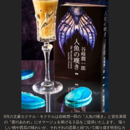
8月の文豪カクテル・モクテルは谷崎潤一郎の『人魚の嘆き』と室生犀星
の『蜜のあわれ』にオマージュを捧げる２品をご提供いたします。 瑞々
しい桃や西瓜の味わいが、それぞれの恋慕と紐づいて織り成す特別なカ