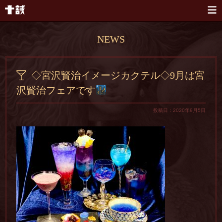
本文へスキップ
NEWS
◇宮沢賢治イメージカクテル◇9月は宮
沢賢治フェアです
投稿日：2020年9月5日