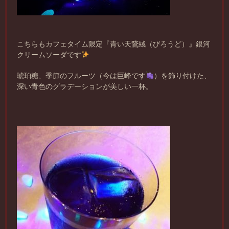
こちらもカフェタイム限定『青い天鵞絨（びろうど）』銀河
クリームソーダです
琥珀糖、季節のフルーツ（今は巨峰です
）を飾り付けた、
深い青色のグラデーションが美しい一杯。