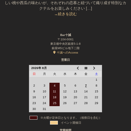
しい桃や西瓜の味わいが、それぞれの恋慕と紐づいて織り成す特別なカ
クテルをお楽しみください […]
→続きを読む
Bar十誡
〒104-0061
東京都中央区銀座5-1-8
銀座MSビル地下二階
十誡へのAccess
営業日
2026年 8月
日
月
火
水
木
金
土
1
2
3
4
5
6
7
8
9
10
11
12
13
14
15
16
17
18
19
20
21
22
23
24
25
26
27
28
29
30
31
※火曜が定休日となります。（祝祭日を含む）
イベント開催日
営業時間