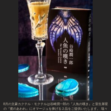
8月の文豪カクテル・モクテルは谷崎潤一郎の『人魚の嘆き』と室生犀星
の『蜜のあわれ』にオマージュを捧げる２品をご提供いたします。 瑞々