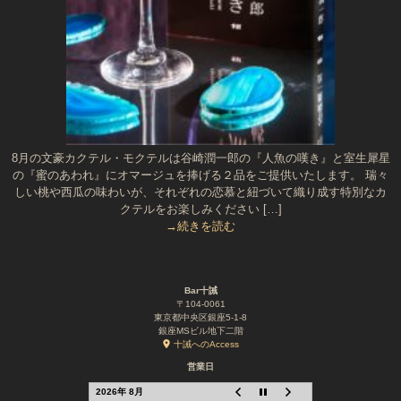
8月の文豪カクテル・モクテルは谷崎潤一郎の『人魚の嘆き』と室生犀星
の『蜜のあわれ』にオマージュを捧げる２品をご提供いたします。 瑞々
しい桃や西瓜の味わいが、それぞれの恋慕と紐づいて織り成す特別なカ
クテルをお楽しみください […]
→続きを読む
Bar十誡
〒104-0061
東京都中央区銀座5-1-8
銀座MSビル地下二階
十誡へのAccess
営業日
2026年 8月