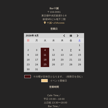
Bar十誡
〒104-0061
東京都中央区銀座5-1-8
銀座MSビル地下二階
十誡へのAccess
営業日
2026年 8月
日
月
火
水
木
金
土
1
2
3
4
5
6
7
8
9
10
11
12
13
14
15
16
17
18
19
20
21
22
23
24
25
26
27
28
29
30
31
※火曜が定休日となります。（祝祭日を含む）
イベント開催日
営業時間
Cafe Time／
平日 15:00～18:00
土日祝 13:30〜18:00
Bar Time／