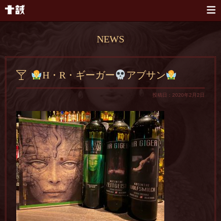
本文へスキップ
NEWS
H・R・ギーガー
アブサン
投稿日：2020年2月2日