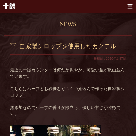
本文へスキップ
NEWS
自家製シロップを使用したカクテル
投稿日：2016年2月7日
最近の十誡カウンターは何だか賑やか。可愛い瓶が沢山並ん
でいます。
こちらはハーブとお砂糖をぐつぐつ煮込んで作った自家製シ
ロップ！
無添加なのでハーブの香りが際立ち、優しい甘さが特徴で
す。