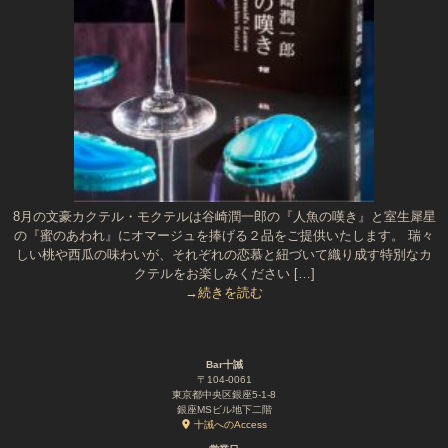
8月の文豪カクテル・モクテルは谷崎潤一郎の『人魚の嘆き』と室生犀星
の『蜜のあわれ』にオマージュを捧げる２品をご提供いたします。 瑞々
しい桃や西瓜の味わいが、それぞれの恋慕と紐づいて織り成す特別なカ
クテルをお楽しみください […]
→続きを読む
Bar十誡
〒104-0061
東京都中央区銀座5-1-8
銀座MSビル地下二階
十誡へのAccess