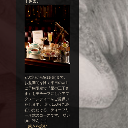
子さま』
7/8(水)から9/11(金)まで、
お盆期間を除く平日のweb
ご予約限定で『星の王子さ
ま』をモチーフにしたアフ
タヌーンティーをご提供い
たします。 最大150分ご滞
在いただける、ティーフリ
ー形式のコースです。 幼い
頃に読ん […]
→続きを読む