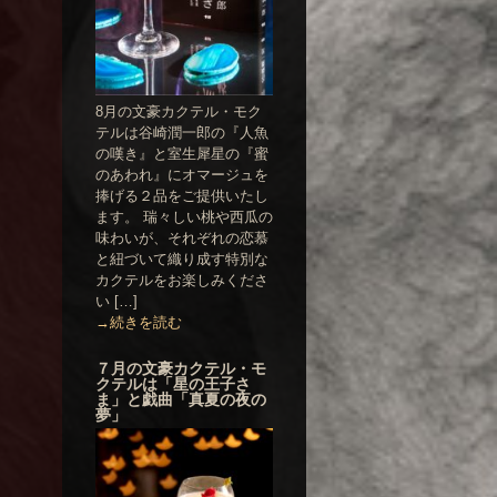
8月の文豪カクテル・モク
テルは谷崎潤一郎の『人魚
の嘆き』と室生犀星の『蜜
のあわれ』にオマージュを
捧げる２品をご提供いたし
ます。 瑞々しい桃や西瓜の
味わいが、それぞれの恋慕
と紐づいて織り成す特別な
カクテルをお楽しみくださ
い […]
→続きを読む
７月の文豪カクテル・モ
クテルは「星の王子さ
ま」と戯曲「真夏の夜の
夢」