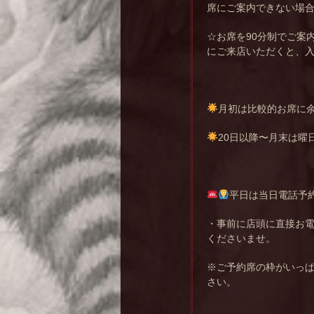
席にご案内できない場
☆お席を90分制でご案
にご来店いただくと、
月初は比較的お席に
20日以降〜月末は曜
平日は当日電話予
・事前に店頭に直接お
くださいませ。
※ご予約席の枠がいっ
さい。