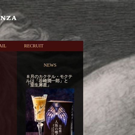
AIL
RECRUIT
NEWS
８月のカクテル・モクテ
ルは「谷崎潤一郎」と
「室生犀星」