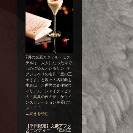
7月の文豪カクテル・モク
テルは、大人になった今で
も心に染みわたるサン=テ
グジュペリの名作「星の王
子さま」と数々の名戯曲を
生み出した世界の劇作家ウ
ィリアム・シェイクスピア
の「真夏の夜の夢」からイ
ンスピレーションを受けた
メニ […]
→続きを読む
【平日限定】文豪アフタ
ヌーンティー 『星の王