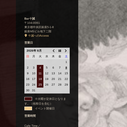
Bar十誡
〒104-0061
東京都中央区銀座5-1-8
銀座MSビル地下二階
十誡へのAccess
営業日
2026年 8月
日
月
火
水
木
金
土
1
2
3
4
5
6
7
8
9
10
11
12
13
14
15
16
17
18
19
20
21
22
23
24
25
26
27
28
29
30
31
※火曜が定休日となりま
す。（祝祭日を含む）
イベント開催日
営業時間
Cafe Time／