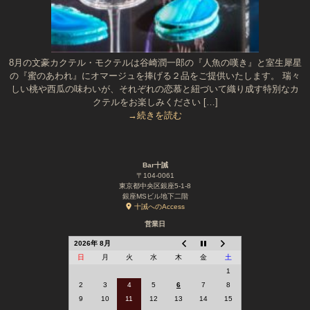
8月の文豪カクテル・モクテルは谷崎潤一郎の『人魚の嘆き』と室生犀星
の『蜜のあわれ』にオマージュを捧げる２品をご提供いたします。 瑞々
しい桃や西瓜の味わいが、それぞれの恋慕と紐づいて織り成す特別なカ
クテルをお楽しみください […]
→続きを読む
Bar十誡
〒104-0061
東京都中央区銀座5-1-8
銀座MSビル地下二階
十誡へのAccess
営業日
2026年 8月
日
月
火
水
木
金
土
1
2
3
4
5
6
7
8
9
10
11
12
13
14
15