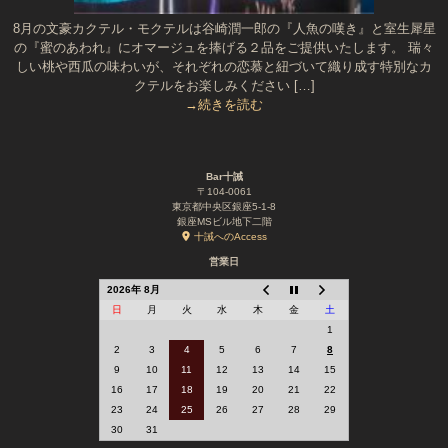
8月の文豪カクテル・モクテルは谷崎潤一郎の『人魚の嘆き』と室生犀星
の『蜜のあわれ』にオマージュを捧げる２品をご提供いたします。 瑞々
しい桃や西瓜の味わいが、それぞれの恋慕と紐づいて織り成す特別なカ
クテルをお楽しみください […]
→続きを読む
Bar十誡
〒104-0061
東京都中央区銀座5-1-8
銀座MSビル地下二階
十誡へのAccess
営業日
2026年 8月
日
月
火
水
木
金
土
1
2
3
4
5
6
7
8
9
10
11
12
13
14
15
16
17
18
19
20
21
22
23
24
25
26
27
28
29
30
31