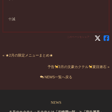
十誡
このページをシェア：
« ★2月の限定メニューまとめ★
予告
3月の文豪カクテル
夏目漱石 »
NEWS一覧へ戻る
NEWS
８月のカクテル・モクテルは「谷崎潤一郎」と「室生犀星」