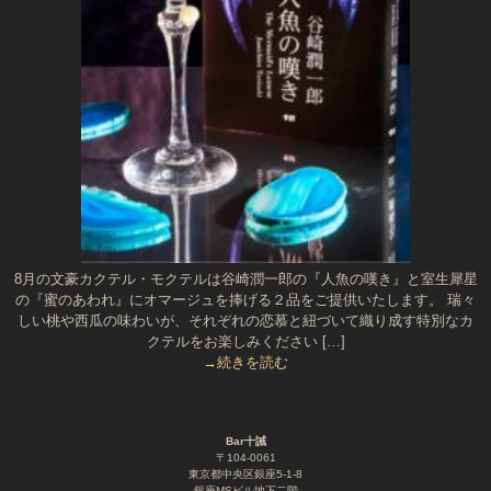
8月の文豪カクテル・モクテルは谷崎潤一郎の『人魚の嘆き』と室生犀星
の『蜜のあわれ』にオマージュを捧げる２品をご提供いたします。 瑞々
しい桃や西瓜の味わいが、それぞれの恋慕と紐づいて織り成す特別なカ
クテルをお楽しみください […]
→続きを読む
Bar十誡
〒104-0061
東京都中央区銀座5-1-8
銀座MSビル地下二階