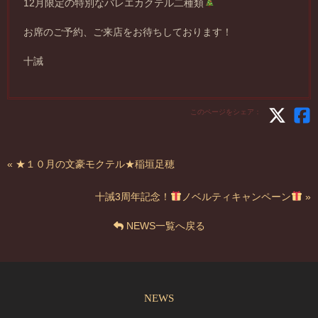
12月限定の特別なバレエカクテル二種類
お席のご予約、ご来店をお待ちしております！
十誡
このページをシェア：
« ★１０月の文豪モクテル★稲垣足穂
十誡3周年記念！
ノベルティキャンペーン
»
NEWS一覧へ戻る
NEWS