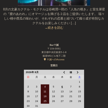
8月の文豪カクテル・モクテルは谷崎潤一郎の『人魚の嘆き』と室生犀星
の『蜜のあわれ』にオマージュを捧げる２品をご提供いたします。 瑞々
しい桃や西瓜の味わいが、それぞれの恋慕と紐づいて織り成す特別なカ
クテルをお楽しみください […]
→続きを読む
Bar十誡
〒104-0061
東京都中央区銀座5-1-8
銀座MSビル地下二階
十誡へのAccess
営業日
2026年 8月
日
月
火
水
木
金
土
1
2
3
4
5
6
7
8
9
10
11
12
13
14
15
16
17
18
19
20
21
22
23
24
25
26
27
28
29
30
31