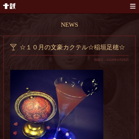
本文へスキップ
NEWS
☆１０月の文豪カクテル☆稲垣足穂☆
投稿日：2018年9月26日