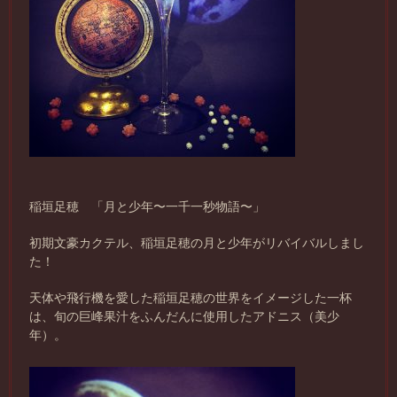
稲垣足穂 「月と少年〜一千一秒物語〜」
初期文豪カクテル、稲垣足穂の月と少年がリバイバルしまし
た！
天体や飛行機を愛した稲垣足穂の世界をイメージした一杯
は、旬の巨峰果汁をふんだんに使用したアドニス（美少
年）。