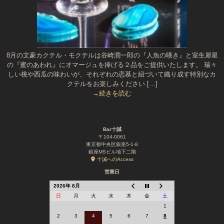
8月の文豪カクテル・モクテルは谷崎潤一郎の『人魚の嘆き』と室生犀星
の『蜜のあわれ』にオマージュを捧げる２品をご提供いたします。 瑞々
しい桃や西瓜の味わいが、それぞれの恋慕と紐づいて織り成す特別なカ
クテルをお楽しみください […]
→続きを読む
Bar十誡
〒104-0061
東京都中央区銀座5-1-8
銀座MSビル地下二階
十誡へのAccess
営業日
2026年 8月
日
月
火
水
木
金
土
1
2
3
4
5
6
7
8