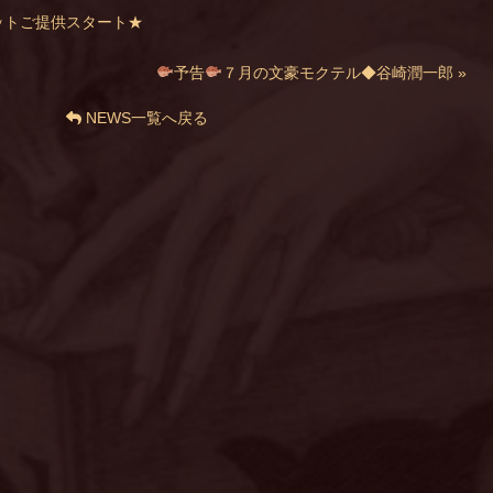
ットご提供スタート★
予告
７月の文豪モクテル◆谷崎潤一郎 »
NEWS一覧へ戻る