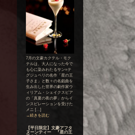
7月の文豪カクテル・モク
テルは、大人になった今で
も心に染みわたるサン=テ
グジュペリの名作「星の王
子さま」と数々の名戯曲を
生み出した世界の劇作家ウ
ィリアム・シェイクスピア
の「真夏の夜の夢」からイ
ンスピレーションを受けた
メニ […]
→続きを読む
【平日限定】文豪アフタ
ヌーンティー 『星の王