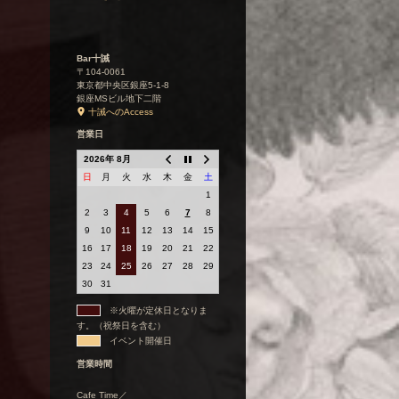
Bar十誡
〒104-0061
東京都中央区銀座5-1-8
銀座MSビル地下二階
十誡へのAccess
営業日
2026年 8月
日
月
火
水
木
金
土
1
2
3
4
5
6
7
8
9
10
11
12
13
14
15
16
17
18
19
20
21
22
23
24
25
26
27
28
29
30
31
※火曜が定休日となりま
す。（祝祭日を含む）
イベント開催日
営業時間
Cafe Time／