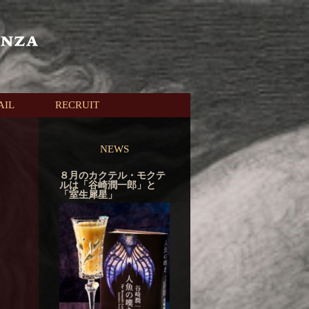
AIL
RECRUIT
NEWS
８月のカクテル・モクテ
ルは「谷崎潤一郎」と
「室生犀星」