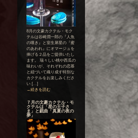
8月の文豪カクテル・モク
テルは谷崎潤一郎の『人魚
の嘆き』と室生犀星の『蜜
のあわれ』にオマージュを
捧げる２品をご提供いたし
ます。 瑞々しい桃や西瓜の
味わいが、それぞれの恋慕
と紐づいて織り成す特別な
カクテルをお楽しみくださ
い […]
→続きを読む
７月の文豪カクテル・モ
クテルは「星の王子さ
ま」と戯曲「真夏の夜の
夢」