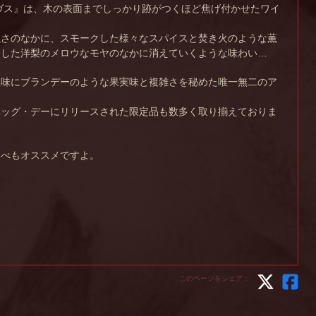
ヴス』は、木の表面までしっかり跡がつくほど焦げ付かせたワイ
強さのなかに、スモークした様々なスパイスと焚き火のような薫
クした洋梨のメロウなモヤのなかに消えていくような味わい…
後味にブランデーのような果実味と複雑さを秘めた唯一無二のア
ベッグ・デーにリリースされた限定品も数多く取り揃えておりま
比べもオススメですよ。
このページをシェア：