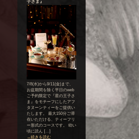
子さま』
7/8(水)から9/11(金)まで、
お盆期間を除く平日のweb
ご予約限定で『星の王子さ
ま』をモチーフにしたアフ
タヌーンティーをご提供い
たします。 最大150分ご滞
在いただける、ティーフリ
ー形式のコースです。 幼い
頃に読ん […]
→続きを読む