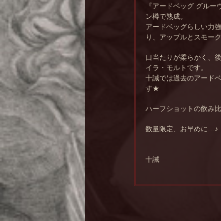
『アードベッグ グルー
ン樽で熟成。
アードベッグらしい力
り、アップルとスモー
口当たりが柔らかく、
イラ・モルトです。
十誡では過去のアード
す★
ハーフショットの飲み
数量限定、お早めに…♪
十誡