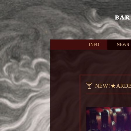
本文へスキップ
INFO
NEWS
NEW!★ARD