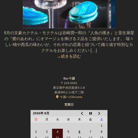
8月の文豪カクテル・モクテルは谷崎潤一郎の『人魚の嘆き』と室生犀星
の『蜜のあわれ』にオマージュを捧げる２品をご提供いたします。 瑞々
しい桃や西瓜の味わいが、それぞれの恋慕と紐づいて織り成す特別なカ
クテルをお楽しみください […]
→続きを読む
Bar十誡
〒104-0061
東京都中央区銀座5-1-8
銀座MSビル地下二階
十誡へのAccess
営業日
2026年 8月
日
月
火
水
木
金
土
1
2
3
4
5
6
7
8
9
10
11
12
13
14
15