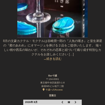
8月の文豪カクテル・モクテルは谷崎潤一郎の『人魚の嘆き』と室生犀星
の『蜜のあわれ』にオマージュを捧げる２品をご提供いたします。 瑞々
しい桃や西瓜の味わいが、それぞれの恋慕と紐づいて織り成す特別なカ
クテルをお楽しみください […]
→続きを読む
Bar十誡
〒104-0061
東京都中央区銀座5-1-8
銀座MSビル地下二階
十誡へのAccess
営業日
2026年 8月