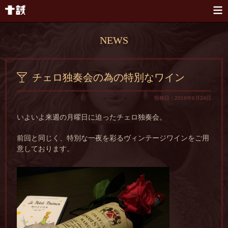
本文へスキップ
NEWS
チェロ独奏会の為の特別なワイン
投稿日：2016年6月24日
いよいよ来週の月曜日に迫ったチェロ独奏会。
前回と同じく、特別な一夜を彩るヴィンテージワインをご用
意しております。