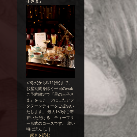
子さま』
7/8(水)から9/11(金)まで、
お盆期間を除く平日のweb
ご予約限定で『星の王子さ
ま』をモチーフにしたアフ
タヌーンティーをご提供い
たします。 最大150分ご滞
在いただける、ティーフリ
ー形式のコースです。 幼い
頃に読ん […]
→続きを読む