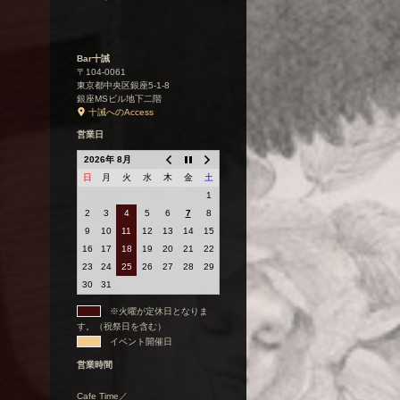
Bar十誡
〒104-0061
東京都中央区銀座5-1-8
銀座MSビル地下二階
十誡へのAccess
営業日
2026年 8月
日
月
火
水
木
金
土
1
2
3
4
5
6
7
8
9
10
11
12
13
14
15
16
17
18
19
20
21
22
23
24
25
26
27
28
29
30
31
※火曜が定休日となりま
す。（祝祭日を含む）
イベント開催日
営業時間
Cafe Time／