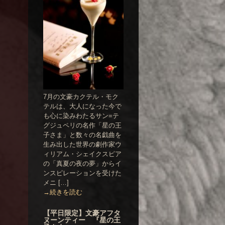
7月の文豪カクテル・モク
テルは、大人になった今で
も心に染みわたるサン=テ
グジュペリの名作「星の王
子さま」と数々の名戯曲を
生み出した世界の劇作家ウ
ィリアム・シェイクスピア
の「真夏の夜の夢」からイ
ンスピレーションを受けた
メニ […]
→続きを読む
【平日限定】文豪アフタ
ヌーンティー 『星の王