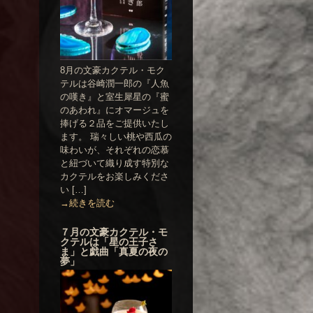
8月の文豪カクテル・モク
テルは谷崎潤一郎の『人魚
の嘆き』と室生犀星の『蜜
のあわれ』にオマージュを
捧げる２品をご提供いたし
ます。 瑞々しい桃や西瓜の
味わいが、それぞれの恋慕
と紐づいて織り成す特別な
カクテルをお楽しみくださ
い […]
→続きを読む
７月の文豪カクテル・モ
クテルは「星の王子さ
ま」と戯曲「真夏の夜の
夢」