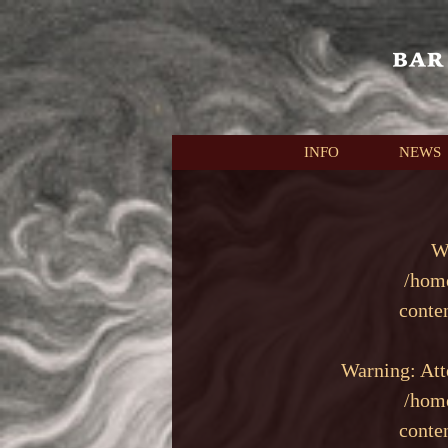
本文へスキップ
INFO
NEWS
W
/hom
conte
Warning
: At
/hom
conte