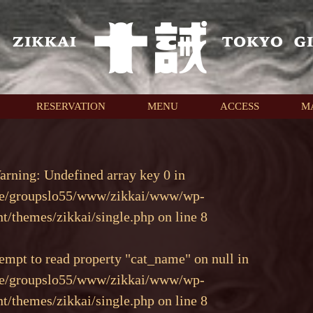
RESERVATION
MENU
ACCESS
M
arning
: Undefined array key 0 in
e/groupslo55/www/zikkai/www/wp-
nt/themes/zikkai/single.php
on line
8
tempt to read property "cat_name" on null in
e/groupslo55/www/zikkai/www/wp-
nt/themes/zikkai/single.php
on line
8