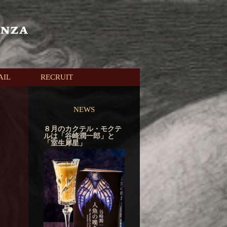
AIL
RECRUIT
NEWS
８月のカクテル・モクテ
ルは「谷崎潤一郎」と
「室生犀星」