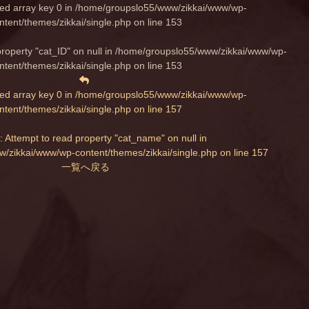
ed array key 0 in
/home/groupslo55/www/zikkai/www/wp-
ntent/themes/zikkai/single.php
on line
153
property "cat_ID" on null in
/home/groupslo55/www/zikkai/www/wp-
ntent/themes/zikkai/single.php
on line
153
ed array key 0 in
/home/groupslo55/www/zikkai/www/wp-
ntent/themes/zikkai/single.php
on line
157
: Attempt to read property "cat_name" on null in
/zikkai/www/wp-content/themes/zikkai/single.php
on line
157
一覧へ戻る