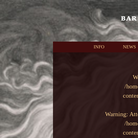
本文へスキップ
INFO
NEWS
W
/hom
conte
Warning
: At
/hom
conte