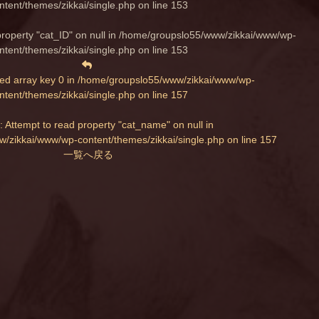
ntent/themes/zikkai/single.php
on line
153
property "cat_ID" on null in
/home/groupslo55/www/zikkai/www/wp-
ntent/themes/zikkai/single.php
on line
153
ed array key 0 in
/home/groupslo55/www/zikkai/www/wp-
ntent/themes/zikkai/single.php
on line
157
: Attempt to read property "cat_name" on null in
/zikkai/www/wp-content/themes/zikkai/single.php
on line
157
一覧へ戻る