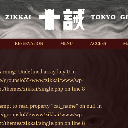
RESERVATION
MENU
ACCESS
M
arning
: Undefined array key 0 in
e/groupslo55/www/zikkai/www/wp-
nt/themes/zikkai/single.php
on line
8
tempt to read property "cat_name" on null in
e/groupslo55/www/zikkai/www/wp-
nt/themes/zikkai/single.php
on line
8