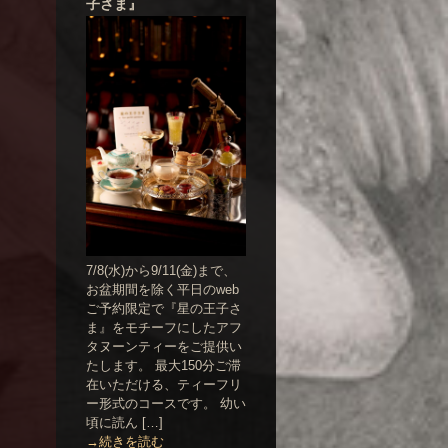
子さま』
7/8(水)から9/11(金)まで、
お盆期間を除く平日のweb
ご予約限定で『星の王子さ
ま』をモチーフにしたアフ
タヌーンティーをご提供い
たします。 最大150分ご滞
在いただける、ティーフリ
ー形式のコースです。 幼い
頃に読ん […]
→続きを読む