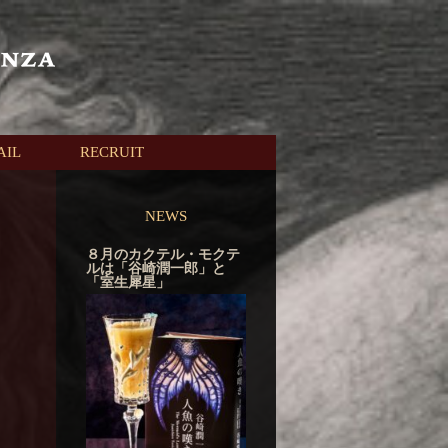
AIL
RECRUIT
NEWS
８月のカクテル・モクテ
ルは「谷崎潤一郎」と
「室生犀星」