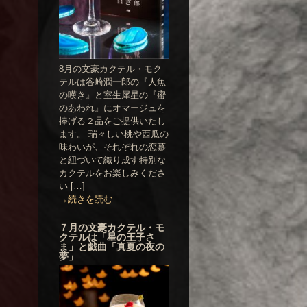
8月の文豪カクテル・モク
テルは谷崎潤一郎の『人魚
の嘆き』と室生犀星の『蜜
のあわれ』にオマージュを
捧げる２品をご提供いたし
ます。 瑞々しい桃や西瓜の
味わいが、それぞれの恋慕
と紐づいて織り成す特別な
カクテルをお楽しみくださ
い […]
→続きを読む
７月の文豪カクテル・モ
クテルは「星の王子さ
ま」と戯曲「真夏の夜の
夢」