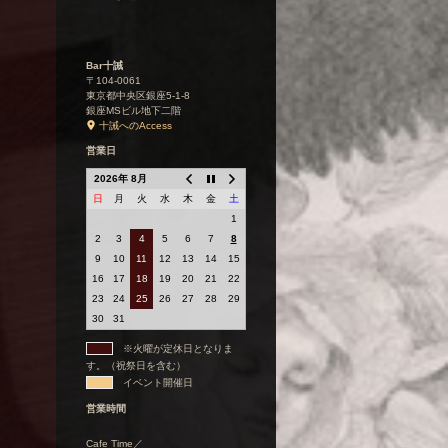
Bar十誡
〒104-0061
東京都中央区銀座5-1-8
銀座MSビル地下二階
十誡へのAccess
営業日
2026年 8月
日
月
火
水
木
金
土
1
2
3
4
5
6
7
8
9
10
11
12
13
14
15
16
17
18
19
20
21
22
23
24
25
26
27
28
29
30
31
※火曜が定休日となりま
す。（祝祭日を含む）
イベント開催日
営業時間
Cafe Time／