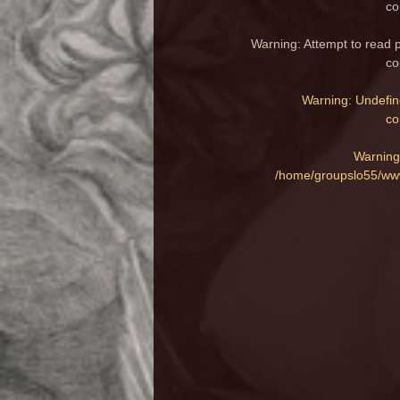
co
Warning
: Attempt to read 
co
Warning
: Undefin
co
Warning
/home/groupslo55/www