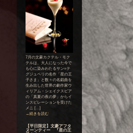
7月の文豪カクテル・モク
テルは、大人になった今で
も心に染みわたるサン=テ
グジュペリの名作「星の王
子さま」と数々の名戯曲を
生み出した世界の劇作家ウ
ィリアム・シェイクスピア
の「真夏の夜の夢」からイ
ンスピレーションを受けた
メニ […]
→続きを読む
【平日限定】文豪アフタ
ヌーンティー 『星の王