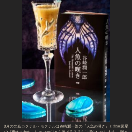
8月の文豪カクテル・モクテルは谷崎潤一郎の『人魚の嘆き』と室生犀星
の『蜜のあわれ』にオマージュを捧げる２品をご提供いたします。 瑞々