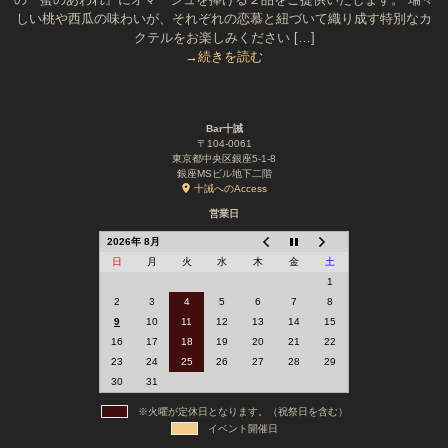
しい桃や西瓜の味わいが、それぞれの恋慕と紐づいて織り成す特別なカ
クテルをお楽しみください […]
→続きを読む
Bar十誡
〒104-0061
東京都中央区銀座5-1-8
銀座MSビル地下二階
十誡へのAccess
営業日
2026年 8月
日
月
火
水
木
金
土
1
2
3
4
5
6
7
8
9
10
11
12
13
14
15
16
17
18
19
20
21
22
23
24
25
26
27
28
29
30
31
※火曜が定休日となります。（祝祭日を含む）
イベント開催日