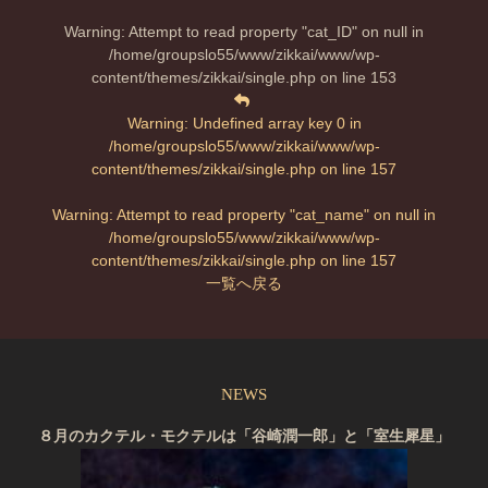
Warning
: Attempt to read property "cat_ID" on null in
/home/groupslo55/www/zikkai/www/wp-
content/themes/zikkai/single.php
on line
153
Warning
: Undefined array key 0 in
/home/groupslo55/www/zikkai/www/wp-
content/themes/zikkai/single.php
on line
157
Warning
: Attempt to read property "cat_name" on null in
/home/groupslo55/www/zikkai/www/wp-
content/themes/zikkai/single.php
on line
157
一覧へ戻る
NEWS
８月のカクテル・モクテルは「谷崎潤一郎」と「室生犀星」