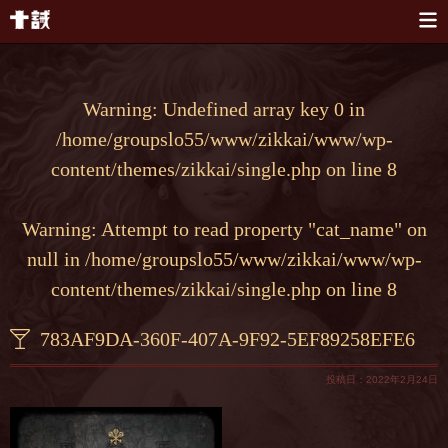
本文へスキップ
Warning
: Undefined array key 0 in
/home/groupslo55/www/zikkai/www/wp-
content/themes/zikkai/single.php
on line
8
Warning
: Attempt to read property "cat_name" on
null in
/home/groupslo55/www/zikkai/www/wp-
content/themes/zikkai/single.php
on line
8
783AF9DA-360F-407A-9F92-5EF89258EFE6
投稿日：2022年2月24日