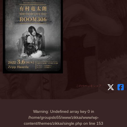
このページをシェア：
Warning
: Undefined array key 0 in
/home/groupslo55/www/zikkai/www/wp-
content/themes/zikkai/single.php
on line
153