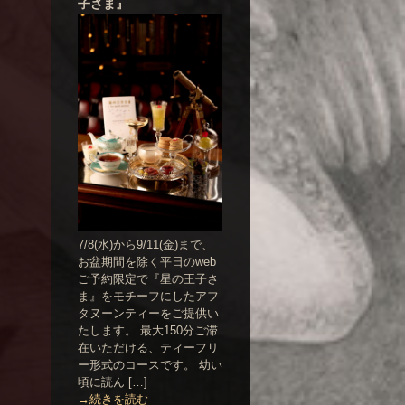
子さま』
7/8(水)から9/11(金)まで、
お盆期間を除く平日のweb
ご予約限定で『星の王子さ
ま』をモチーフにしたアフ
タヌーンティーをご提供い
たします。 最大150分ご滞
在いただける、ティーフリ
ー形式のコースです。 幼い
頃に読ん […]
→続きを読む