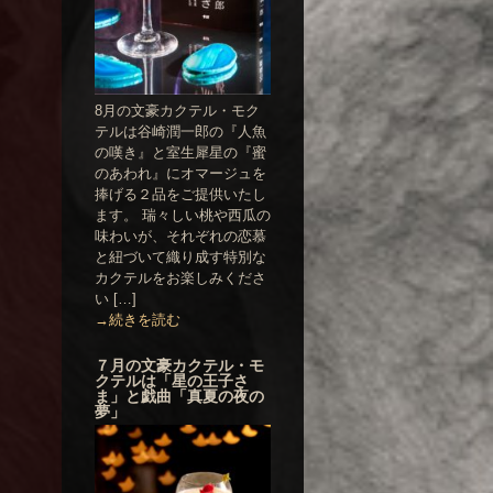
8月の文豪カクテル・モク
テルは谷崎潤一郎の『人魚
の嘆き』と室生犀星の『蜜
のあわれ』にオマージュを
捧げる２品をご提供いたし
ます。 瑞々しい桃や西瓜の
味わいが、それぞれの恋慕
と紐づいて織り成す特別な
カクテルをお楽しみくださ
い […]
→続きを読む
７月の文豪カクテル・モ
クテルは「星の王子さ
ま」と戯曲「真夏の夜の
夢」