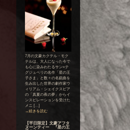
7月の文豪カクテル・モク
テルは、大人になった今で
も心に染みわたるサン=テ
グジュペリの名作「星の王
子さま」と数々の名戯曲を
生み出した世界の劇作家ウ
ィリアム・シェイクスピア
の「真夏の夜の夢」からイ
ンスピレーションを受けた
メニ […]
→続きを読む
【平日限定】文豪アフタ
ヌーンティー 『星の王