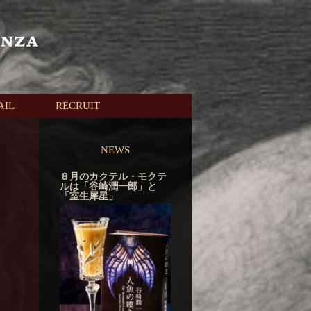
AIL
RECRUIT
NEWS
８月のカクテル・モクテ
ルは「谷崎潤一郎」と
「室生犀星」