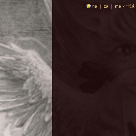
«
ha ｜ za ｜ ma ×