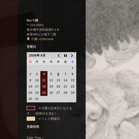
Bar十誡
〒104-0061
東京都中央区銀座5-1-8
銀座MSビル地下二階
十誡へのAccess
営業日
2026年 8月
日
月
火
水
木
金
土
1
2
3
4
5
6
7
8
9
10
11
12
13
14
15
16
17
18
19
20
21
22
23
24
25
26
27
28
29
30
31
※火曜が定休日となりま
す。（祝祭日を含む）
イベント開催日
営業時間
Cafe Time／