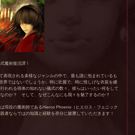
儀式魔術復活譚！
いて表現される多様なジャンルの中で、最も謎に包まれているも
の世界ではないでしょうか。時に壮麗で、時に怪しげな衣装を纏
て行われる得体の知れない儀式の数々。彼らはいったい何をして
者なのか？ そして、なぜこんなにも我々を魅了するのか？
現役の魔術師であるHieros Phoenix（ヒエロス・フェニック
実践者ならではの知識と経験を存分に披瀝していただきます！