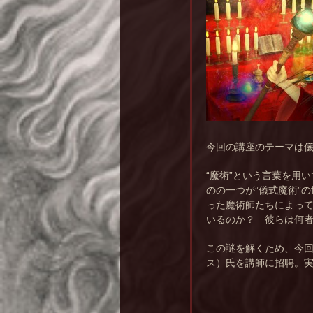
今回の講座のテーマは
“魔術”という言葉を用
のの一つが”儀式魔術”
った魔術師たちによっ
いるのか？ 彼らは何
この謎を解くため、今回は
ス）氏を講師に招聘。