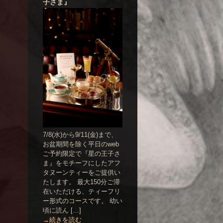
子さま』
7/8(水)から9/11(金)まで、
お盆期間を除く平日のweb
ご予約限定で『星の王子さ
ま』をモチーフにしたアフ
タヌーンティーをご提供い
たします。 最大150分ご滞
在いただける、ティーフリ
ー形式のコースです。 幼い
頃に読ん […]
→続きを読む