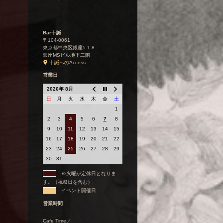
Bar十誡
〒104-0061
東京都中央区銀座5-1-8
銀座MSビル地下二階
十誡へのAccess
営業日
2026年 8月
日
月
火
水
木
金
土
1
2
3
4
5
6
7
8
9
10
11
12
13
14
15
16
17
18
19
20
21
22
23
24
25
26
27
28
29
30
31
※火曜が定休日となりま
す。（祝祭日を含む）
イベント開催日
営業時間
Cafe Time／