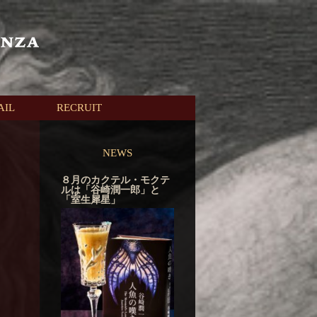
AIL
RECRUIT
NEWS
８月のカクテル・モクテ
ルは「谷崎潤一郎」と
「室生犀星」