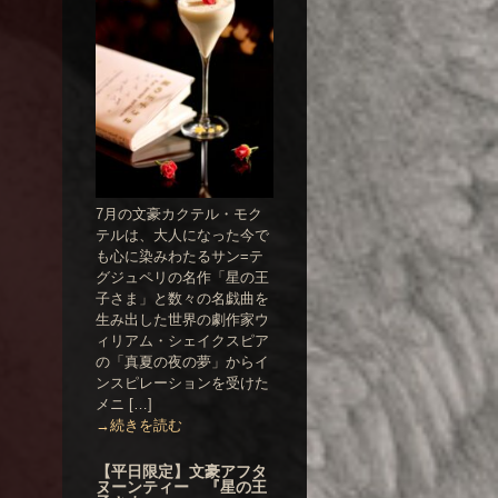
7月の文豪カクテル・モク
テルは、大人になった今で
も心に染みわたるサン=テ
グジュペリの名作「星の王
子さま」と数々の名戯曲を
生み出した世界の劇作家ウ
ィリアム・シェイクスピア
の「真夏の夜の夢」からイ
ンスピレーションを受けた
メニ […]
→続きを読む
【平日限定】文豪アフタ
ヌーンティー 『星の王