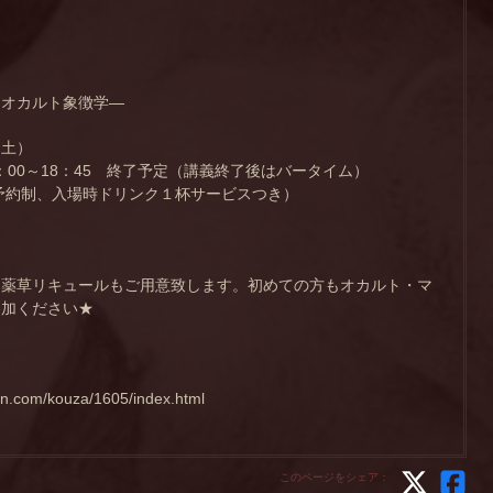
とオカルト象徴学―
（土）
6：00～18：45 終了予定（講義終了後はバータイム）
全予約制、入場時ドリンク１杯サービスつき）
は薬草リキュールもご用意致します。初めての方もオカルト・マ
参加ください★
en.com/kouza/1605/index.html
このページをシェア：