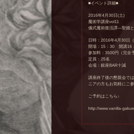
■イベント詳細■
2016年4月30日(土)
魔術学講座vol11
儀式魔術復活譚―聖婚
日時：2016年4月30日
開場：15：30 開講1
参加料：3500円（完
定員：25名
会場：銀座BAR十誡
講座終了後の懇親会で
ニアの方もお気軽にご
ご予約はこちら↓
http://www.vanilla-gaku