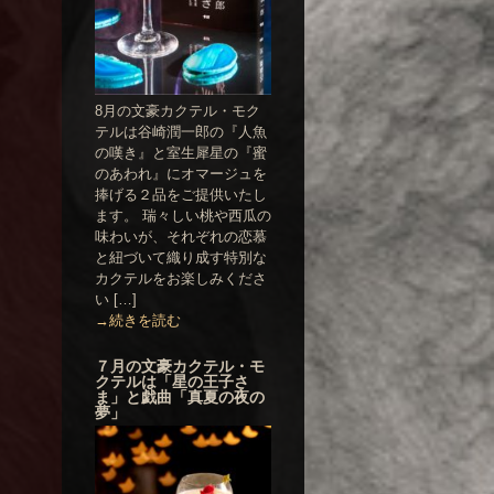
8月の文豪カクテル・モク
テルは谷崎潤一郎の『人魚
の嘆き』と室生犀星の『蜜
のあわれ』にオマージュを
捧げる２品をご提供いたし
ます。 瑞々しい桃や西瓜の
味わいが、それぞれの恋慕
と紐づいて織り成す特別な
カクテルをお楽しみくださ
い […]
→続きを読む
７月の文豪カクテル・モ
クテルは「星の王子さ
ま」と戯曲「真夏の夜の
夢」