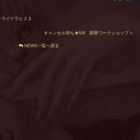
クライゲラヒ２３
キャンセル待ち★5/8 調香ワークショップ »
NEWS一覧へ戻る