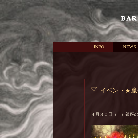
本文へスキップ
INFO
NEWS
イベント★魔
４月３０日（土）銀座