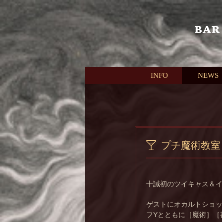
本文へスキップ
INFO
NEWS
プチ魔術教室
十誡初のツイキャス＆
ゲストにオカルトショッ
フYとともに［魔術］［