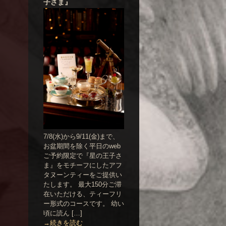
子さま』
7/8(水)から9/11(金)まで、
お盆期間を除く平日のweb
ご予約限定で『星の王子さ
ま』をモチーフにしたアフ
タヌーンティーをご提供い
たします。 最大150分ご滞
在いただける、ティーフリ
ー形式のコースです。 幼い
頃に読ん […]
→続きを読む