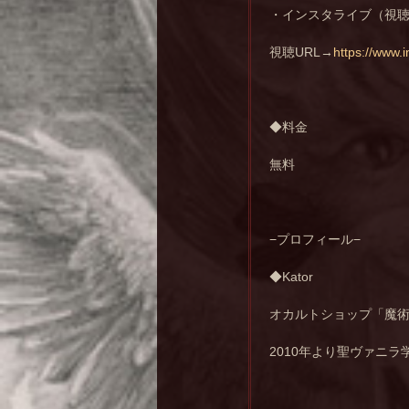
・インスタライブ（視
視聴URL→
https://www.
◆料金
無料
−プロフィール−
◆Kator
オカルトショップ「魔
2010年より聖ヴァニ