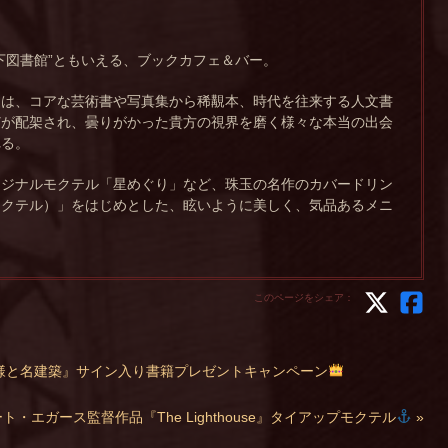
下図書館”ともいえる、ブックカフェ＆バー。
には、コアな芸術書や写真集から稀覯本、時代を往来する人文書
どが配架され、曇りがかった貴方の視界を磨く様々な本当の出会
れる。
リジナルモクテル「星めぐり」など、珠玉の名作のカバードリン
モクテル）」をはじめとした、眩いように美しく、気品あるメニ
このページをシェア：
様と名建築』サイン入り書籍プレゼントキャンペーン
ト・エガース監督作品『The Lighthouse』タイアップモクテル
»