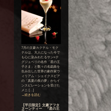
7月の文豪カクテル・モク
テルは、大人になった今で
も心に染みわたるサン=テ
グジュペリの名作「星の王
子さま」と数々の名戯曲を
生み出した世界の劇作家ウ
ィリアム・シェイクスピア
の「真夏の夜の夢」からイ
ンスピレーションを受けた
メニ […]
→続きを読む
【平日限定】文豪アフタ
ヌーンティー 『星の王