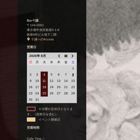
Bar十誡
〒104-0061
東京都中央区銀座5-1-8
銀座MSビル地下二階
十誡へのAccess
営業日
2026年 8月
日
月
火
水
木
金
土
1
2
3
4
5
6
7
8
9
10
11
12
13
14
15
16
17
18
19
20
21
22
23
24
25
26
27
28
29
30
31
※火曜が定休日となりま
す。（祝祭日を含む）
イベント開催日
営業時間
Cafe Time／