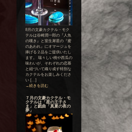
8月の文豪カクテル・モク
テルは谷崎潤一郎の『人魚
の嘆き』と室生犀星の『蜜
のあわれ』にオマージュを
捧げる２品をご提供いたし
ます。 瑞々しい桃や西瓜の
味わいが、それぞれの恋慕
と紐づいて織り成す特別な
カクテルをお楽しみくださ
い […]
→続きを読む
７月の文豪カクテル・モ
クテルは「星の王子さ
ま」と戯曲「真夏の夜の
夢」