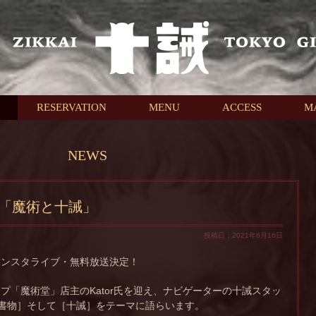
RESERVATION
MENU
ACCESS
M
NEWS
「魔術と十誡」
投稿日：2021年6月16日
インスタライブ・無料放送決定！
プ「魔術堂」店主のKator氏を迎え、ナビゲーターの十誡スタッ
書物］そして［十誡］をテーマに語らいます。