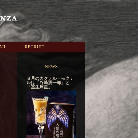
AIL
RECRUIT
NEWS
８月のカクテル・モクテ
ルは「谷崎潤一郎」と
「室生犀星」