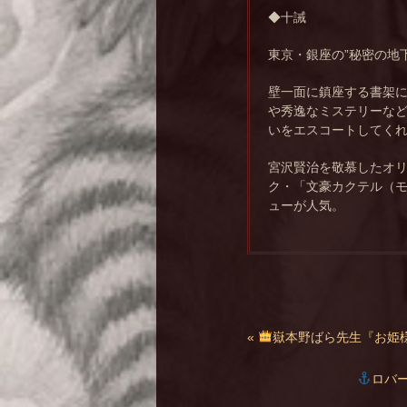
◆十誡
東京・銀座の”秘密の地
壁一面に鎮座する書架
や秀逸なミステリーな
いをエスコートしてく
宮沢賢治を敬慕したオ
ク・「文豪カクテル（
ューが人気。
«
嶽本野ばら先生『お姫
ロバー