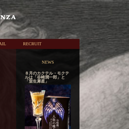
AIL
RECRUIT
NEWS
８月のカクテル・モクテ
ルは「谷崎潤一郎」と
「室生犀星」