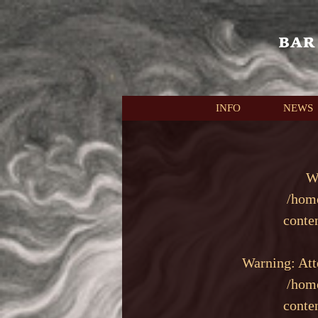
本文へスキップ
INFO
NEWS
W
/hom
conte
Warning
: At
/hom
conte