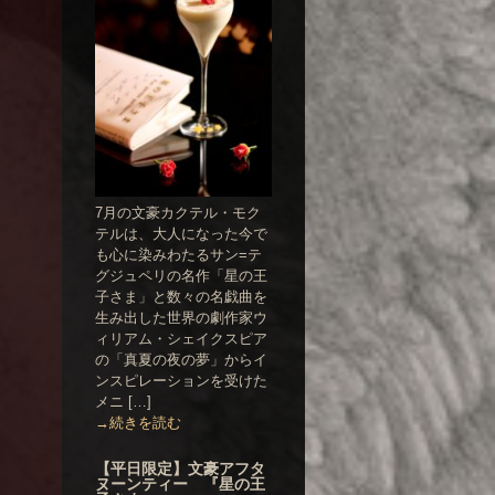
7月の文豪カクテル・モク
テルは、大人になった今で
も心に染みわたるサン=テ
グジュペリの名作「星の王
子さま」と数々の名戯曲を
生み出した世界の劇作家ウ
ィリアム・シェイクスピア
の「真夏の夜の夢」からイ
ンスピレーションを受けた
メニ […]
→続きを読む
【平日限定】文豪アフタ
ヌーンティー 『星の王