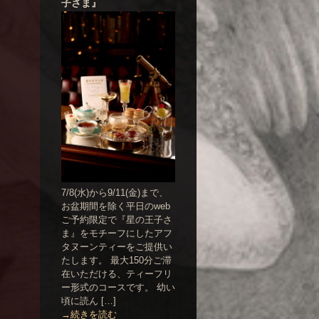
子さま』
7/8(水)から9/11(金)まで、
お盆期間を除く平日のweb
ご予約限定で『星の王子さ
ま』をモチーフにしたアフ
タヌーンティーをご提供い
たします。 最大150分ご滞
在いただける、ティーフリ
ー形式のコースです。 幼い
頃に読ん […]
→続きを読む