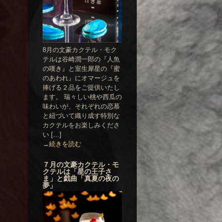
8月の文豪カクテル・モク
テルは谷崎潤一郎の『人魚
の嘆き』と室生犀星の『蜜
のあわれ』にオマージュを
捧げる２品をご提供いたし
ます。 瑞々しい桃や西瓜の
味わいが、それぞれの恋慕
と紐づいて織り成す特別な
カクテルをお楽しみくださ
い […]
→続きを読む
７月の文豪カクテル・モ
クテルは「星の王子さ
ま」と戯曲「真夏の夜の
夢」