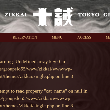
RESERVATION
MENU
ACCESS
M
arning
: Undefined array key 0 in
e/groupslo55/www/zikkai/www/wp-
nt/themes/zikkai/single.php
on line
8
tempt to read property "cat_name" on null in
e/groupslo55/www/zikkai/www/wp-
nt/themes/zikkai/single.php
on line
8