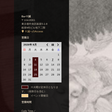
Bar十誡
〒104-0061
東京都中央区銀座5-1-8
銀座MSビル地下二階
十誡へのAccess
営業日
2026年 8月
日
月
火
水
木
金
土
1
2
3
4
5
6
7
8
9
10
11
12
13
14
15
16
17
18
19
20
21
22
23
24
25
26
27
28
29
30
31
※火曜が定休日となりま
す。（祝祭日を含む）
イベント開催日
営業時間
Cafe Time／