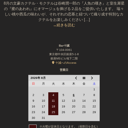
8月の文豪カクテル・モクテルは谷崎潤一郎の『人魚の嘆き』と室生犀星
の『蜜のあわれ』にオマージュを捧げる２品をご提供いたします。 瑞々
しい桃や西瓜の味わいが、それぞれの恋慕と紐づいて織り成す特別なカ
クテルをお楽しみください […]
→続きを読む
Bar十誡
〒104-0061
東京都中央区銀座5-1-8
銀座MSビル地下二階
十誡へのAccess
営業日
2026年 8月
日
月
火
水
木
金
土
1
2
3
4
5
6
7
8
9
10
11
12
13
14
15
16
17
18
19
20
21
22
23
24
25
26
27
28
29
30
31
※火曜が定休日となります。（祝祭日を含む）