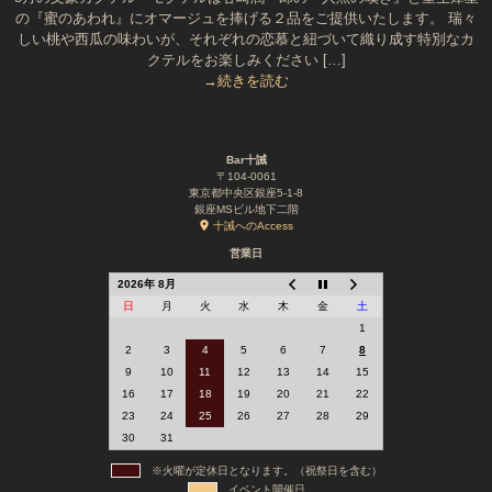
の『蜜のあわれ』にオマージュを捧げる２品をご提供いたします。 瑞々
しい桃や西瓜の味わいが、それぞれの恋慕と紐づいて織り成す特別なカ
クテルをお楽しみください […]
→続きを読む
Bar十誡
〒104-0061
東京都中央区銀座5-1-8
銀座MSビル地下二階
十誡へのAccess
営業日
2026年 8月
日
月
火
水
木
金
土
1
2
3
4
5
6
7
8
9
10
11
12
13
14
15
16
17
18
19
20
21
22
23
24
25
26
27
28
29
30
31
※火曜が定休日となります。（祝祭日を含む）
イベント開催日