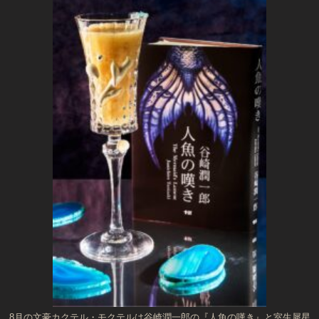
8月の文豪カクテル・モクテルは谷崎潤一郎の『人魚の嘆き』と室生犀星