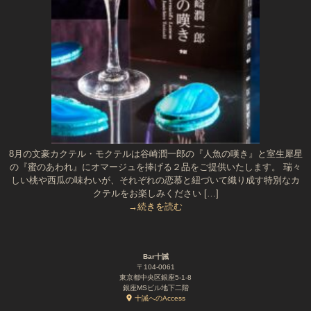
8月の文豪カクテル・モクテルは谷崎潤一郎の『人魚の嘆き』と室生犀星
の『蜜のあわれ』にオマージュを捧げる２品をご提供いたします。 瑞々
しい桃や西瓜の味わいが、それぞれの恋慕と紐づいて織り成す特別なカ
クテルをお楽しみください […]
→続きを読む
Bar十誡
〒104-0061
東京都中央区銀座5-1-8
銀座MSビル地下二階
十誡へのAccess