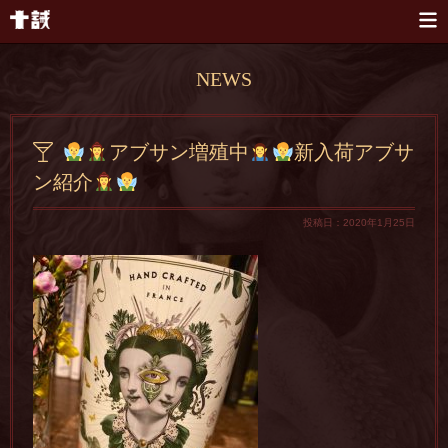
本文へスキップ
NEWS
アブサン増殖中
新入荷アブサ
ン紹介
投稿日：2020年1月25日