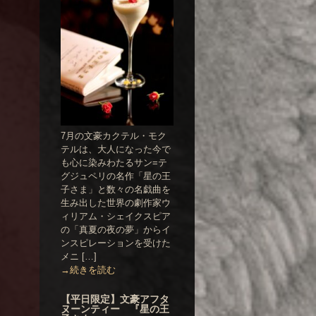
7月の文豪カクテル・モク
テルは、大人になった今で
も心に染みわたるサン=テ
グジュペリの名作「星の王
子さま」と数々の名戯曲を
生み出した世界の劇作家ウ
ィリアム・シェイクスピア
の「真夏の夜の夢」からイ
ンスピレーションを受けた
メニ […]
→続きを読む
【平日限定】文豪アフタ
ヌーンティー 『星の王