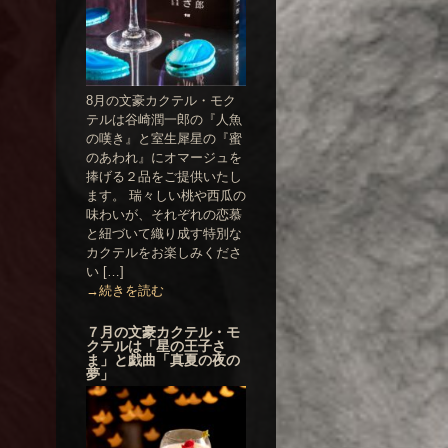
8月の文豪カクテル・モク
テルは谷崎潤一郎の『人魚
の嘆き』と室生犀星の『蜜
のあわれ』にオマージュを
捧げる２品をご提供いたし
ます。 瑞々しい桃や西瓜の
味わいが、それぞれの恋慕
と紐づいて織り成す特別な
カクテルをお楽しみくださ
い […]
→続きを読む
７月の文豪カクテル・モ
クテルは「星の王子さ
ま」と戯曲「真夏の夜の
夢」