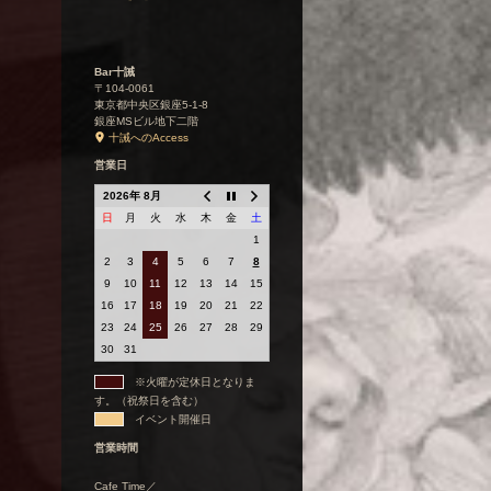
Bar十誡
〒104-0061
東京都中央区銀座5-1-8
銀座MSビル地下二階
十誡へのAccess
営業日
2026年 8月
日
月
火
水
木
金
土
1
2
3
4
5
6
7
8
9
10
11
12
13
14
15
16
17
18
19
20
21
22
23
24
25
26
27
28
29
30
31
※火曜が定休日となりま
す。（祝祭日を含む）
イベント開催日
営業時間
Cafe Time／