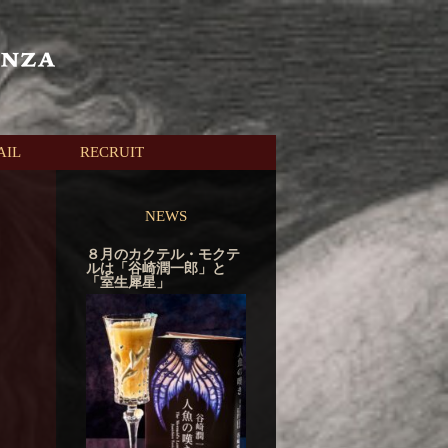
AIL
RECRUIT
NEWS
８月のカクテル・モクテ
ルは「谷崎潤一郎」と
「室生犀星」