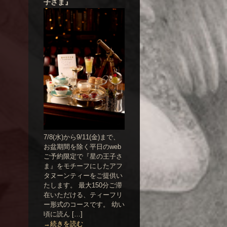
子さま』
7/8(水)から9/11(金)まで、
お盆期間を除く平日のweb
ご予約限定で『星の王子さ
ま』をモチーフにしたアフ
タヌーンティーをご提供い
たします。 最大150分ご滞
在いただける、ティーフリ
ー形式のコースです。 幼い
頃に読ん […]
→続きを読む