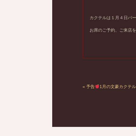
カクテルは１月４日バ
お席のご予約、ご来店
« 予告
1月の文豪カクテル