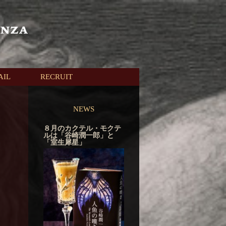
AIL
RECRUIT
NEWS
８月のカクテル・モクテ
ルは「谷崎潤一郎」と
「室生犀星」