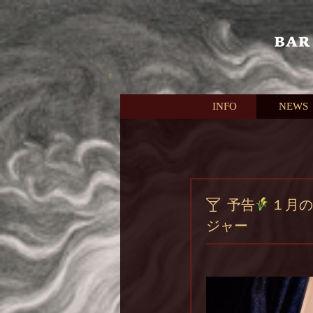
本文へスキップ
INFO
NEWS
予告
１月の
ジャー