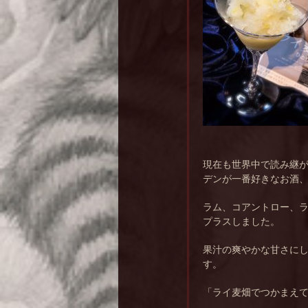
現在も世界中で読み継
デンが一番好きなお酒
ラム、コアントロー、
プラスしました。
果汁の爽やかな甘さに
す。
「ライ麦畑でつかまえ