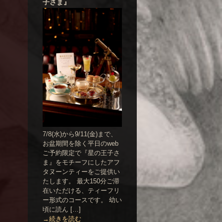
子さま』
7/8(水)から9/11(金)まで、
お盆期間を除く平日のweb
ご予約限定で『星の王子さ
ま』をモチーフにしたアフ
タヌーンティーをご提供い
たします。 最大150分ご滞
在いただける、ティーフリ
ー形式のコースです。 幼い
頃に読ん […]
→続きを読む