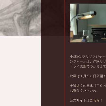
小説家J.D.サリンジ
ンジャー』は、作家サ
「ライ麦畑でつかまえ
映画は１月１８日公開
十誡近くの日比谷ＴＯＨ
ち寄りくださいね。
公式サイトは
こちら！