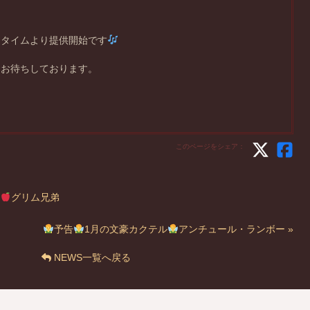
ータイムより提供開始です
をお待ちしております。
このページをシェア：
グリム兄弟
予告
1月の文豪カクテル
アンチュール・ランボー »
NEWS一覧へ戻る