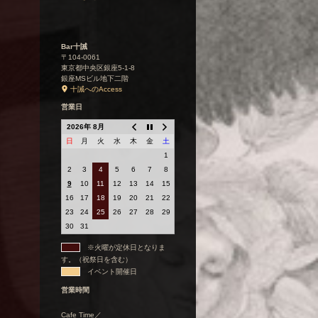
Bar十誡
〒104-0061
東京都中央区銀座5-1-8
銀座MSビル地下二階
十誡へのAccess
営業日
2026年 8月
日
月
火
水
木
金
土
1
2
3
4
5
6
7
8
9
10
11
12
13
14
15
16
17
18
19
20
21
22
23
24
25
26
27
28
29
30
31
※火曜が定休日となりま
す。（祝祭日を含む）
イベント開催日
営業時間
Cafe Time／