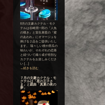
8月の文豪カクテル・モク
テルは谷崎潤一郎の『人魚
の嘆き』と室生犀星の『蜜
のあわれ』にオマージュを
捧げる２品をご提供いたし
ます。 瑞々しい桃や西瓜の
味わいが、それぞれの恋慕
と紐づいて織り成す特別な
カクテルをお楽しみくださ
い […]
→続きを読む
７月の文豪カクテル・モ
クテルは「星の王子さ
ま」と戯曲「真夏の夜の
夢」