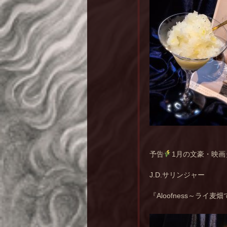
予告
1月の文豪・映
J.D.サリンジャー
『Aloofness～ラ