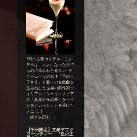
7月の文豪カクテル・モク
テルは、大人になった今で
も心に染みわたるサン=テ
グジュペリの名作「星の王
子さま」と数々の名戯曲を
生み出した世界の劇作家ウ
ィリアム・シェイクスピア
の「真夏の夜の夢」からイ
ンスピレーションを受けた
メニ […]
→続きを読む
【平日限定】文豪アフタ
ヌーンティー 『星の王