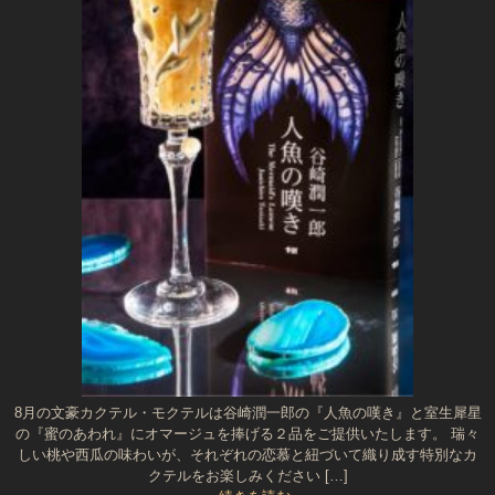
8月の文豪カクテル・モクテルは谷崎潤一郎の『人魚の嘆き』と室生犀星
の『蜜のあわれ』にオマージュを捧げる２品をご提供いたします。 瑞々
しい桃や西瓜の味わいが、それぞれの恋慕と紐づいて織り成す特別なカ
クテルをお楽しみください […]