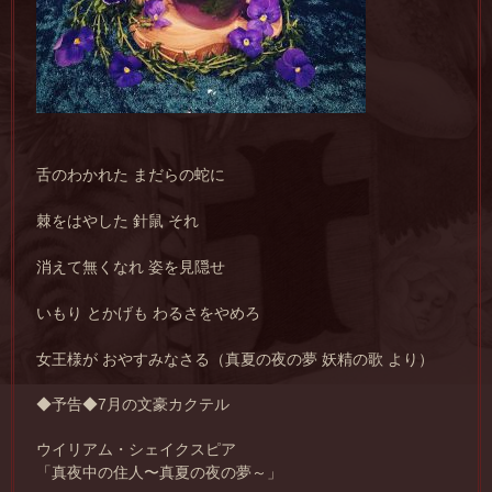
舌のわかれた まだらの蛇に
棘をはやした 針鼠 それ
消えて無くなれ 姿を見隠せ
いもり とかげも わるさをやめろ
女王様が おやすみなさる（真夏の夜の夢 妖精の歌 より）
◆予告◆
7月の文豪カクテル
ウイリアム・シェイクスピア
「真夜中の住人〜真夏の夜の夢～」