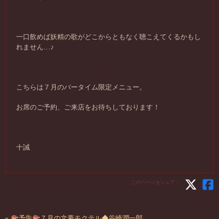
一口飲めば妖精の歌がどこからともなく聴こえてくるかもし
れません…♪
こちらは７月のバータイム限定メニュー。
お席のご予約、ご来店をお待ちしております！
十誡
このページをシェア：
«
予告
７月の文豪モクテル◆谷崎潤一郎