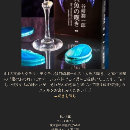
8月の文豪カクテル・モクテルは谷崎潤一郎の『人魚の嘆き』と室生犀星
の『蜜のあわれ』にオマージュを捧げる２品をご提供いたします。 瑞々
しい桃や西瓜の味わいが、それぞれの恋慕と紐づいて織り成す特別なカ
クテルをお楽しみください […]
→続きを読む
Bar十誡
〒104-0061
東京都中央区銀座5-1-8
銀座MSビル地下二階