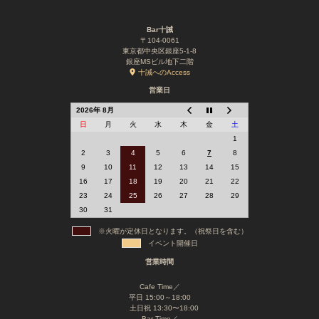
Bar十誡
〒104-0061
東京都中央区銀座5-1-8
銀座MSビル地下二階
十誡へのAccess
営業日
2026年 8月
日
月
火
水
木
金
土
1
2
3
4
5
6
7
8
9
10
11
12
13
14
15
16
17
18
19
20
21
22
23
24
25
26
27
28
29
30
31
※火曜が定休日となります。（祝祭日を含む）
イベント開催日
営業時間
Cafe Time／
平日 15:00～18:00
土日祝 13:30〜18:00
Bar Time／