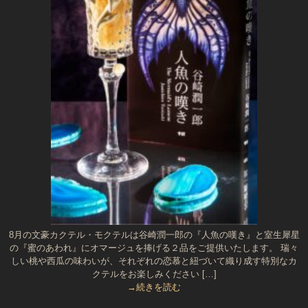
8月の文豪カクテル・モクテルは谷崎潤一郎の『人魚の嘆き』と室生犀星
の『蜜のあわれ』にオマージュを捧げる２品をご提供いたします。 瑞々
しい桃や西瓜の味わいが、それぞれの恋慕と紐づいて織り成す特別なカ
クテルをお楽しみください […]
→続きを読む