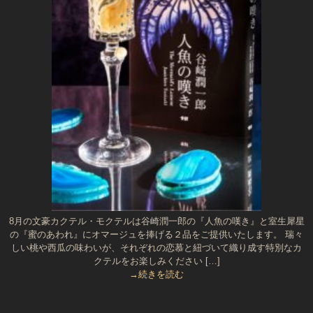
8月の文豪カクテル・モクテルは谷崎潤一郎の『人魚の嘆き』と室生犀星
の『蜜のあわれ』にオマージュを捧げる２品をご提供いたします。 瑞々
しい桃や西瓜の味わいが、それぞれの恋慕と紐づいて織り成す特別なカ
クテルをお楽しみください […]
→続きを読む