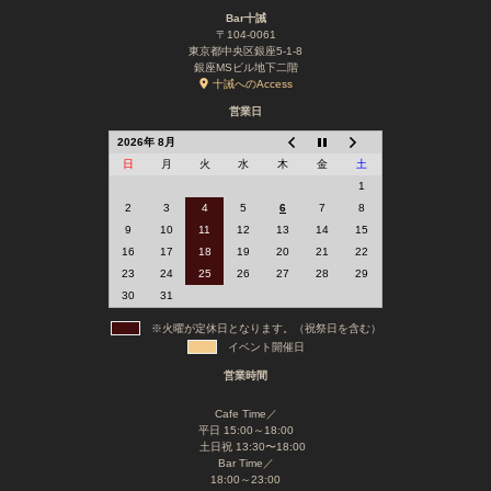
Bar十誡
〒104-0061
東京都中央区銀座5-1-8
銀座MSビル地下二階
十誡へのAccess
営業日
2026年 8月
日
月
火
水
木
金
土
1
2
3
4
5
6
7
8
9
10
11
12
13
14
15
16
17
18
19
20
21
22
23
24
25
26
27
28
29
30
31
※火曜が定休日となります。（祝祭日を含む）
イベント開催日
営業時間
Cafe Time／
平日 15:00～18:00
土日祝 13:30〜18:00
Bar Time／
18:00～23:00