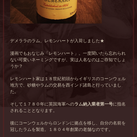
デメララのラム、レモンハートが入荷しました★
漫画でもおなじみ「レモンハート」。一度聞いたら忘れられ
ない可愛いネーミングですが、実は人名なのはご存知でしょ
うか？
レモンハート家は１８世紀初頭からイギリスのコーンウェル
地方で、砂糖やラムの交易を西インド諸島と行っていまし
た。
そして１７８０年に英国海軍への
ラム納入業者第一号
に指名
されることとなります。
後にコーンウェルからロンドンに拠点を移し、自分の名前を
冠したラムを製造。１８０４年創業の老舗なのです。