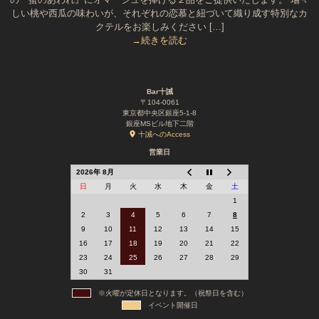
しい桃や西瓜の味わいが、それぞれの恋慕と紐づいて織り成す特別なカ
クテルをお楽しみください […]
→続きを読む
Bar十誡
〒104-0061
東京都中央区銀座5-1-8
銀座MSビル地下二階
十誡へのAccess
営業日
2026年 8月
日
月
火
水
木
金
土
1
2
3
4
5
6
7
8
9
10
11
12
13
14
15
16
17
18
19
20
21
22
23
24
25
26
27
28
29
30
31
※火曜が定休日となります。（祝祭日を含む）
イベント開催日