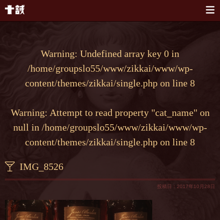
本文へスキップ
Warning
: Undefined array key 0 in
/home/groupslo55/www/zikkai/www/wp-
content/themes/zikkai/single.php
on line
8
Warning
: Attempt to read property "cat_name" on
null in
/home/groupslo55/www/zikkai/www/wp-
content/themes/zikkai/single.php
on line
8
IMG_8526
投稿日：2017年10月28日