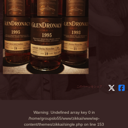
このページをシェア：
Warning
: Undefined array key 0 in
/home/groupslo55/www/zikkai/www/wp-
content/themes/zikkai/single.php
on line
153