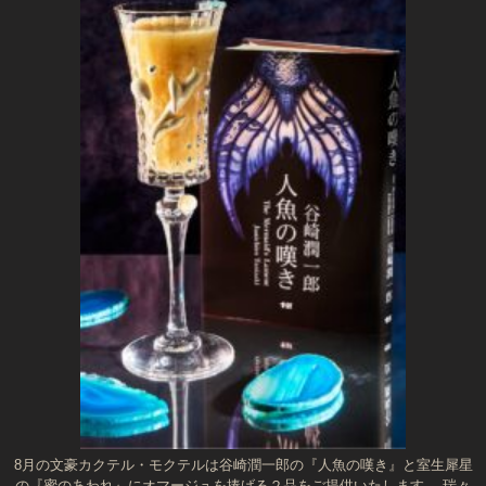
8月の文豪カクテル・モクテルは谷崎潤一郎の『人魚の嘆き』と室生犀星
の『蜜のあわれ』にオマージュを捧げる２品をご提供いたします。 瑞々