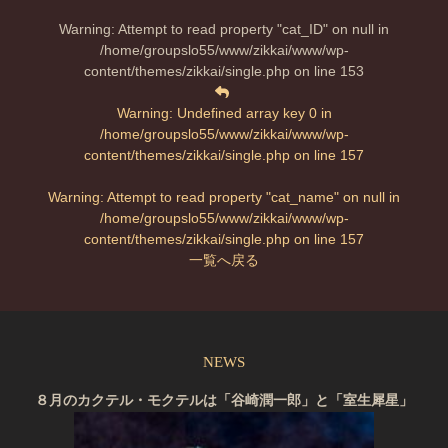
Warning
: Attempt to read property "cat_ID" on null in
/home/groupslo55/www/zikkai/www/wp-
content/themes/zikkai/single.php
on line
153
Warning
: Undefined array key 0 in
/home/groupslo55/www/zikkai/www/wp-
content/themes/zikkai/single.php
on line
157
Warning
: Attempt to read property "cat_name" on null in
/home/groupslo55/www/zikkai/www/wp-
content/themes/zikkai/single.php
on line
157
一覧へ戻る
NEWS
８月のカクテル・モクテルは「谷崎潤一郎」と「室生犀星」